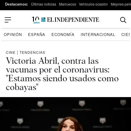
Destacamos:
Últimas noticias
Marruecos
Vehículos ocasión
Mejores pelí
OPINIÓN
ESPAÑA
ECONOMÍA
INTERNACIONAL
CIE
CINE
|
TENDENCIAS
Victoria Abril, contra las
vacunas por el coronavirus:
"Estamos siendo usados como
cobayas"