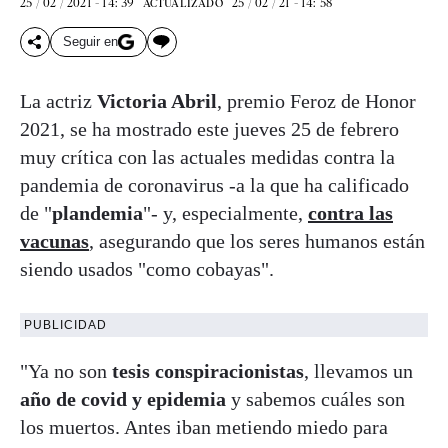
25 / 02 / 2021 - 14: 39
25 / 02 / 21 - 14: 58
ACTUALIZADO
Seguir en
La actriz
Victoria Abril
, premio Feroz de Honor
2021, se ha mostrado este jueves 25 de febrero
muy crítica con las actuales medidas contra la
pandemia de coronavirus -a la que ha calificado
de "
plandemia
"- y, especialmente,
contra las
vacunas
, asegurando que los seres humanos están
siendo usados "como cobayas".
PUBLICIDAD
"Ya no son
tesis conspiracionistas
, llevamos un
año de covid y epidemia
y sabemos cuáles son
los muertos. Antes iban metiendo miedo para