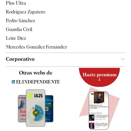
Plus Ultra
Gente
Rodríguez Zapatero
Televisión
Pedro Sánchez
Tendencias
Guardia Civil
Leire Díez
Mercedes González Fernández
Corporativo
Contacto
Otras webs de
Hazte premium
Suscripción
Newsletter
Apps
Quiénes somos
Especificaciones