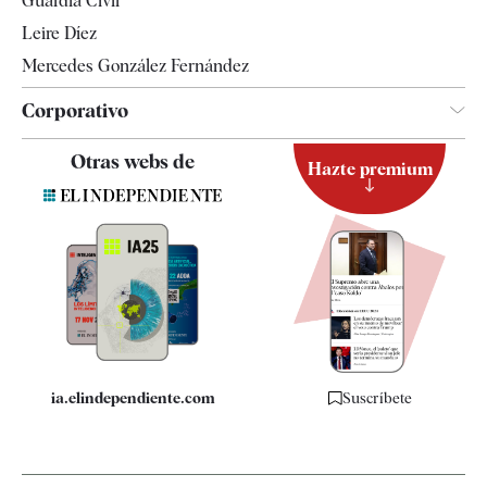
Guardia Civil
Leire Díez
Mercedes González Fernández
Corporativo
Contacto
Otras webs de
Hazte premium
Suscripción
Newsletter
Apps
Quiénes somos
Especificaciones
ia.elindependiente.com
Suscríbete