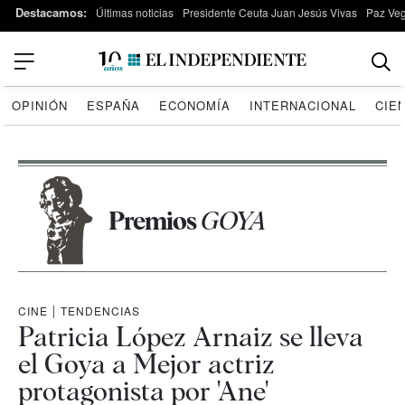
Destacamos:
Últimas noticias
Presidente Ceuta Juan Jesús Vivas
Paz Ve
OPINIÓN
ESPAÑA
ECONOMÍA
INTERNACIONAL
CIE
Premios
GOYA
CINE
|
TENDENCIAS
Patricia López Arnaiz se lleva
el Goya a Mejor actriz
protagonista por 'Ane'