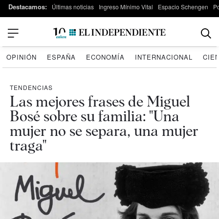
Destacamos:
Últimas noticias
Ingreso Mínimo Vital
Espacio Schengen
P
OPINIÓN
ESPAÑA
ECONOMÍA
INTERNACIONAL
CIE
TENDENCIAS
Las mejores frases de Miguel
Bosé sobre su familia: "Una
mujer no se separa, una mujer
traga"