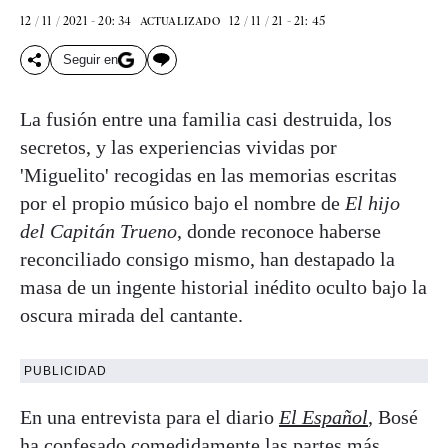
12 / 11 / 2021 - 20: 34
12 / 11 / 21 - 21: 45
ACTUALIZADO
Seguir en
La fusión entre una familia casi destruida, los
secretos, y las experiencias vividas por
'Miguelito' recogidas en las memorias escritas
por el propio músico bajo el nombre de
El hijo
del Capitán
Trueno
, donde reconoce haberse
reconciliado consigo mismo, han destapado la
masa de un ingente historial inédito oculto bajo la
oscura mirada del cantante.
PUBLICIDAD
En una entrevista para el diario
El Español
, Bosé
ha confesado comedidamente las partes más