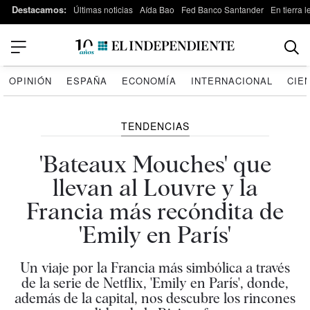
Destacamos:
Últimas noticias
Aída Bao
Fed Banco Santander
En tierra 
OPINIÓN
ESPAÑA
ECONOMÍA
INTERNACIONAL
CIE
TENDENCIAS
'Bateaux Mouches' que
llevan al Louvre y la
Francia más recóndita de
'Emily en París'
Un viaje por la Francia más simbólica a través
de la serie de Netflix, 'Emily en París', donde,
además de la capital, nos descubre los rincones