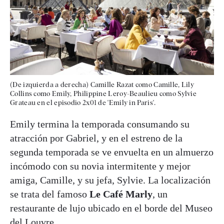
(De izquierda a derecha) Camille Razat como Camille, Lily
Collins como Emily, Philippine Leroy-Beaulieu como Sylvie
Grateau en el episodio 2x01 de 'Emily in Paris'.
Emily termina la temporada consumando su
atracción por Gabriel, y en el estreno de la
segunda temporada se ve envuelta en un almuerzo
incómodo con su novia intermitente y mejor
amiga, Camille, y su jefa, Sylvie. La localización
se trata del famoso
Le Café Marly
, un
restaurante de lujo ubicado en el borde del Museo
del Louvre.