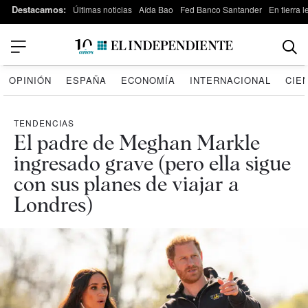
Destacamos:
Últimas noticias
Aída Bao
Fed Banco Santander
En tierra 
OPINIÓN
ESPAÑA
ECONOMÍA
INTERNACIONAL
CIE
TENDENCIAS
El padre de Meghan Markle
ingresado grave (pero ella sigue
con sus planes de viajar a
Londres)