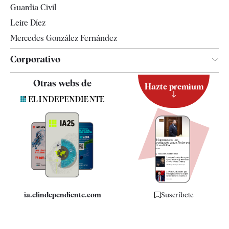
Guardia Civil
Leire Díez
Mercedes González Fernández
Corporativo
Contacto
Otras webs de
Hazte premium
Suscripción
Newsletter
Apps
Quiénes somos
Especificaciones
ia.elindependiente.com
Suscríbete