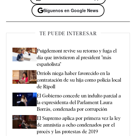
Síguenos en Google News
TE PUEDE INTERESAR
Puigdemont revive su retorno y fuga el
día que invistieron al president "más
españolista"
Orriols niega haber favorecido en la
contratación de su hija como policía local
de Ripoll
El Gobierno concede un indulto parcial a
la expresidenta del Parlament Laura
Borràs, condenada por corrupción
El Supremo aplica por primera vez la ley
de amnistía a ocho condenados por el
procés y las protestas de 2019