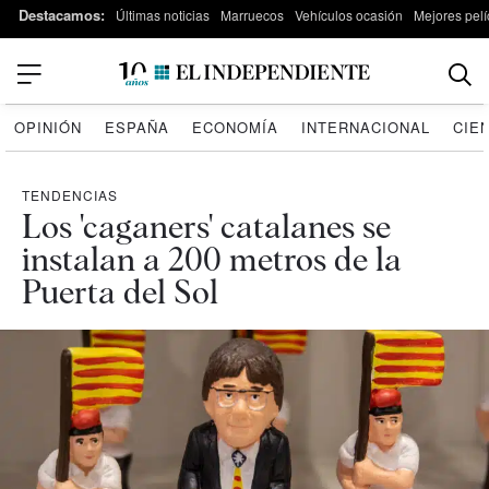
Destacamos:
Últimas noticias
Marruecos
Vehículos ocasión
Mejores pelí
OPINIÓN
ESPAÑA
ECONOMÍA
INTERNACIONAL
CIE
TENDENCIAS
Los 'caganers' catalanes se
instalan a 200 metros de la
Puerta del Sol