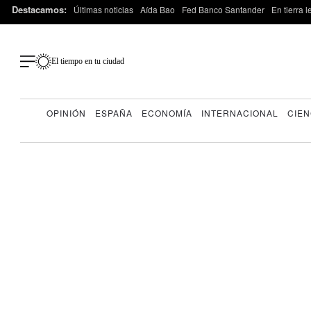
Destacamos:
Últimas noticias
Aída Bao
Fed Banco Santander
En tierra 
El tiempo en tu ciudad
OPINIÓN
ESPAÑA
ECONOMÍA
INTERNACIONAL
CIEN