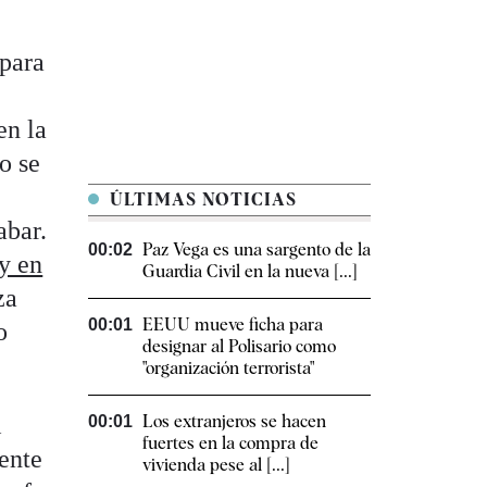
para
en la
do se
ÚLTIMAS NOTICIAS
abar.
Paz Vega es una sargento de la
00:02
ey en
Guardia Civil en la nueva [...]
za
EEUU mueve ficha para
00:01
o
designar al Polisario como
"organización terrorista"
l
Los extranjeros se hacen
00:01
fuertes en la compra de
ente
vivienda pese al [...]