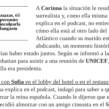
A
Corinna
la situación le resu
surrealista y, como ella misma
enazas, 65
l presunto
explica en el podcast, no entie
 inculparla
rdangarín
cómo ella está al otro lado del
Atlántico cuando su marido es
abdicando, un momento histór
ían haber estado juntos. Según se informó a l
hattan para asistir a una reunión de
UNICEF
la era presidenta.
e con
Sofía
en el lobby del hotel o en el restaur
a explica en el podcast, indagó para saber a q
zar la reina española. Cuando le dijeron que e
 decidió almorzar con un amigo cineasta en el
S