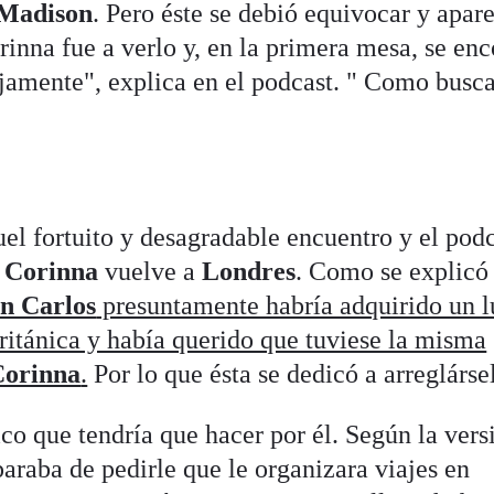
 Madison
. Pero éste se debió equivocar y apar
rinna fue a verlo y, en la primera mesa, se en
ijamente", explica en el podcast. " Como busc
el fortuito y desagradable encuentro y el pod
o
Corinna
vuelve a
Londres
. Como se explicó 
n Carlos
presuntamente habría adquirido un l
británica y había querido que tuviese la misma
orinna
.
Por lo que ésta se dedicó a arreglárse
ico que tendría que hacer por él. Según la vers
araba de pedirle que le organizara viajes en