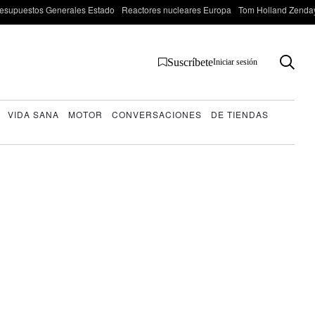
esupuestos Generales Estado
Reactores nucleares Europa
Tom Holland Zenda
Suscríbete
Iniciar sesión
VIDA SANA
MOTOR
CONVERSACIONES
DE TIENDAS