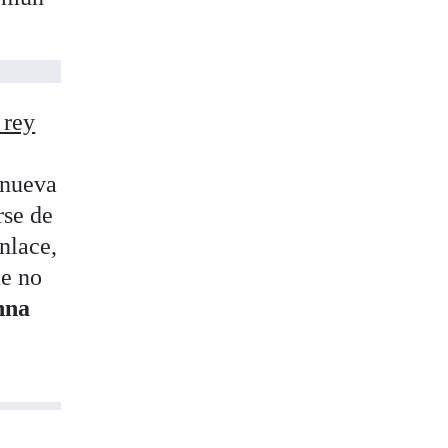
 rey
 nueva
rse de
enlace,
ue no
nna