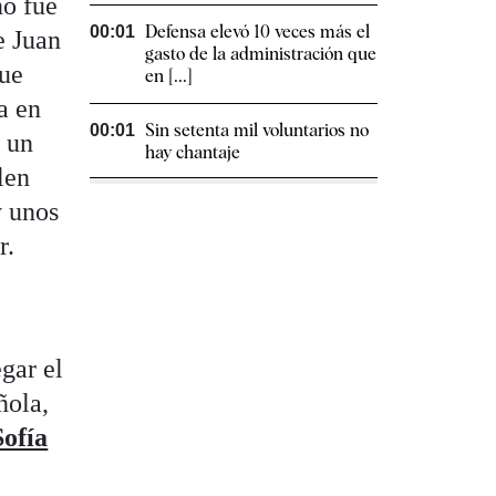
no fue
Defensa elevó 10 veces más el
00:01
e Juan
gasto de la administración que
que
en [...]
a en
Sin setenta mil voluntarios no
00:01
, un
hay chantaje
len
y unos
r.
gar el
ñola,
Sofía