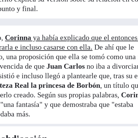
unto y final.
o,
Corinna
ya había explicado que el entonces
arla e incluso casarse con ella.
De ahí que le
o, una proposición que ella se tomó como una
nvencida de que
Juan Carlos
no iba a divorcia
sistió e incluso llegó a plantearle que, tras su 
teza Real la princesa de Borbón
, un título q
berlo creado. Según sus propias palabras,
Cori
 "una fantasía" y que demostraba que "estaba
edaba más.