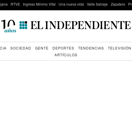
lejana
RTVE
Ingreso Mínimo Vital
Una nueva vida
Valle Salvaje
Zapatero
Pr
CIA
SOCIEDAD
GENTE
DEPORTES
TENDENCIAS
TELEVISIÓN
ARTÍCULOS