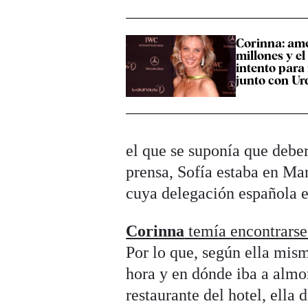
Corinna: am
millones y e
intento para
junto con U
el que se suponía que deber
prensa, Sofía estaba en Man
cuya delegación española el
Corinna
temía encontrars
Por lo que, según ella mism
hora y en dónde iba a almor
restaurante del hotel, ella