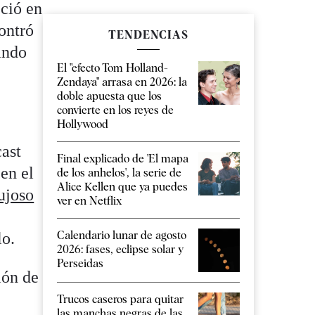
eció en
contró
TENDENCIAS
ando
El "efecto Tom Holland-
Zendaya" arrasa en 2026: la
doble apuesta que los
convierte en los reyes de
Hollywood
cast
Final explicado de 'El mapa
en el
de los anhelos', la serie de
Alice Kellen que ya puedes
ujoso
ver en Netflix
Calendario lunar de agosto
lo.
2026: fases, eclipse solar y
Perseidas
ión de
Trucos caseros para quitar
las manchas negras de las