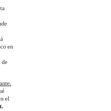
lta
nde
tá
ico en
a
, de
ante.
ué
n el
t.