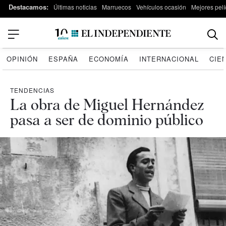
Destacamos:
Últimas noticias
Marruecos
Vehículos ocasión
Mejores pelí
OPINIÓN
ESPAÑA
ECONOMÍA
INTERNACIONAL
CIE
TENDENCIAS
La obra de Miguel Hernández
pasa a ser de dominio público