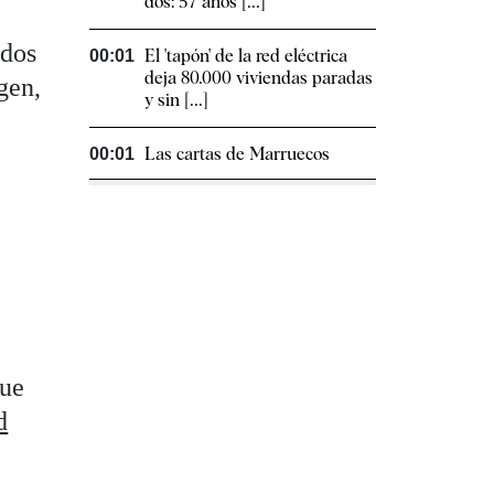
dos: 57 años [...]
odos
El 'tapón' de la red eléctrica
00:01
deja 80.000 viviendas paradas
gen,
y sin [...]
Las cartas de Marruecos
00:01
que
d