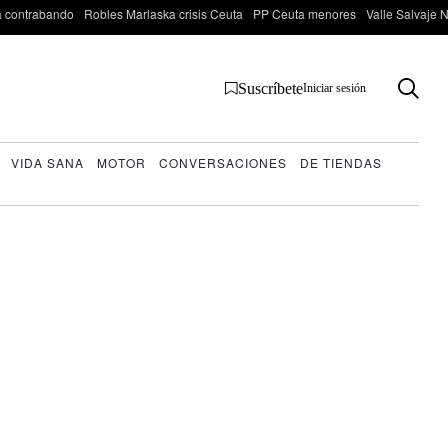
 contrabando
Robles Marlaska crisis Ceuta
PP Ceuta menores
Valle Salvaje N
Suscríbete
Iniciar sesión
VIDA SANA
MOTOR
CONVERSACIONES
DE TIENDAS