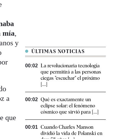
e
r
naba
a mía
,
anos y
o
ÚLTIMAS NOTICIAS
por
La revolucionaria tecnología
00:02
que permitirá a las personas
ciegas "escuchar" el próximo
[...]
ndo
oz a
Qué es exactamente un
00:02
eclipse solar: el fenómeno
cósmico que sirvió para [...]
ze que
Cuando Charles Manson
00:01
dividió la vida de Polanski en