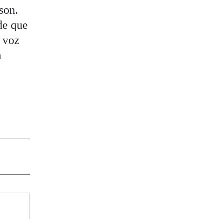
son.
de que
a voz
a