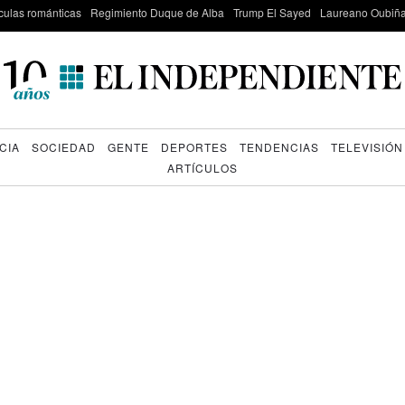
culas románticas
Regimiento Duque de Alba
Trump El Sayed
Laureano Oubiña
CIA
SOCIEDAD
GENTE
DEPORTES
TENDENCIAS
TELEVISIÓN
ARTÍCULOS