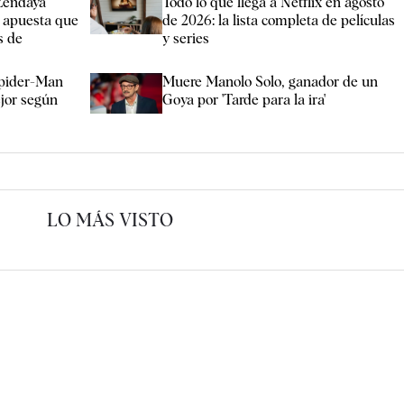
Zendaya"
Todo lo que llega a Netflix en agosto
e apuesta que
de 2026: la lista completa de películas
s de
y series
Spider-Man
Muere Manolo Solo, ganador de un
jor según
Goya por 'Tarde para la ira'
LO MÁS VISTO