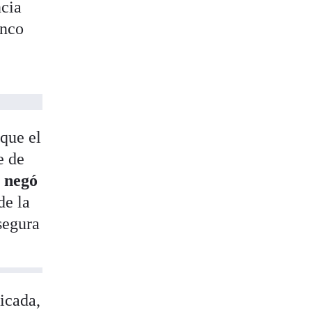
ncia
inco
 que el
e de
 negó
de la
segura
icada,