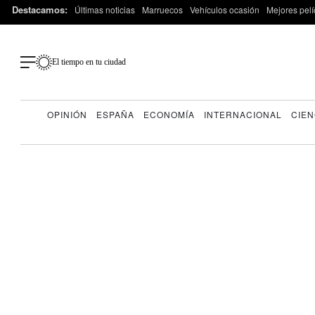
Destacamos:
Últimas noticias
Marruecos
Vehículos ocasión
Mejores pelí
El tiempo en tu ciudad
OPINIÓN
ESPAÑA
ECONOMÍA
INTERNACIONAL
CIEN