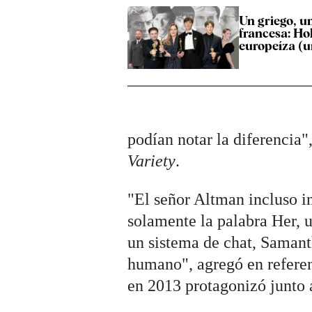
Un griego, u
francesa: Ho
europeíza (u
podían notar la diferencia
Variety
.
"El señor Altman incluso in
solamente la palabra Her, u
un sistema de chat, Samant
humano", agregó en referenc
en 2013 protagonizó junto 