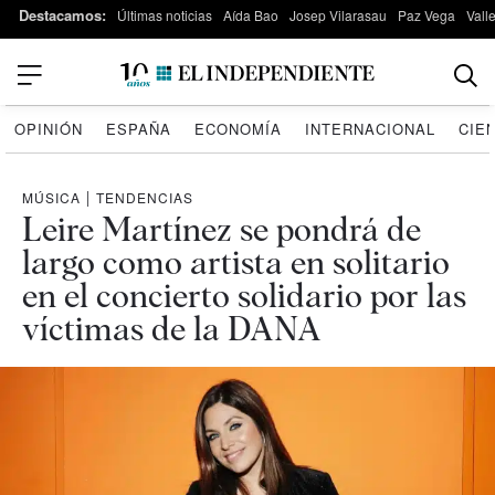
Destacamos:
Últimas noticias
Aída Bao
Josep Vilarasau
Paz Vega
Vall
OPINIÓN
ESPAÑA
ECONOMÍA
INTERNACIONAL
CIE
MÚSICA
|
TENDENCIAS
Leire Martínez se pondrá de
largo como artista en solitario
en el concierto solidario por las
víctimas de la DANA