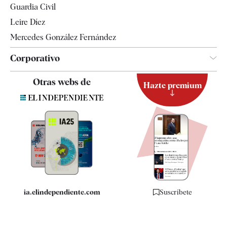
Guardia Civil
Leire Díez
Mercedes González Fernández
Corporativo
Contacto
Otras webs de
Hazte premium
Suscripción
Newsletter
Apps
Quiénes somos
Especificaciones
ia.elindependiente.com
Suscríbete