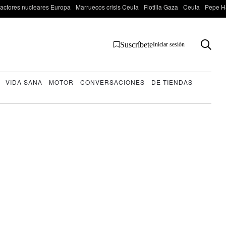
actores nucleares Europa
Marruecos crisis Ceuta
Flotilla Gaza
Ceuta
Pepe H
Suscríbete
Iniciar sesión
VIDA SANA
MOTOR
CONVERSACIONES
DE TIENDAS