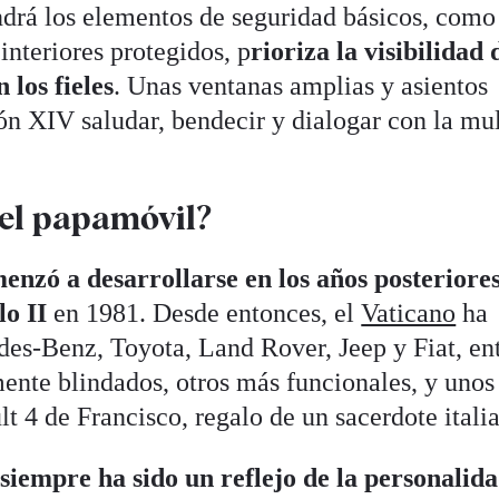
drá los elementos de seguridad básicos, como
nteriores protegidos, p
rioriza la visibilidad 
 los fieles
. Unas ventanas amplias y asientos
ón XIV saludar, bendecir y dialogar con la mul
del papamóvil?
nzó a desarrollarse en los años posteriores
o II
en 1981. Desde entonces, el
Vaticano
ha
es-Benz, Toyota, Land Rover, Jeep y Fiat, en
mente blindados, otros más funcionales, y unos
t 4 de Francisco, regalo de un sacerdote itali
l
siempre ha sido un reflejo de la personalida