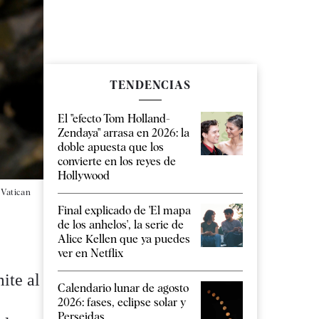
TENDENCIAS
El "efecto Tom Holland-
Zendaya" arrasa en 2026: la
doble apuesta que los
convierte en los reyes de
Hollywood
 Vatican
Final explicado de 'El mapa
de los anhelos', la serie de
Alice Kellen que ya puedes
ver en Netflix
ite al
Calendario lunar de agosto
2026: fases, eclipse solar y
Perseidas