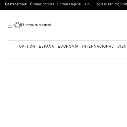
Destacamos:
Últimas noticias
En tierra lejana
RTVE
Ingreso Mínimo Vital
El tiempo en tu ciudad
OPINIÓN
ESPAÑA
ECONOMÍA
INTERNACIONAL
CIEN