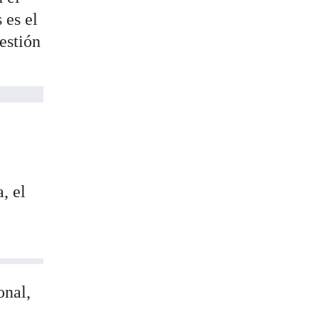
 es el
uestión
, el
onal,