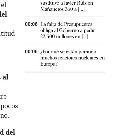
sustituye a Javier Ruiz en
 el
Mañaneros 360 a [...]
del
La falta de Presupuestos
00:06
obliga al Gobierno a pedir
titud
22.500 millones en [...]
¿Por qué se están parando
00:06
muchos reactores nucleares en
Europa?
 al
tre
 pocos
ano.
d del