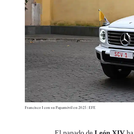
Francisco I con su Papamóvil en 2025 |
EFE
El papado de
León XIV
ha