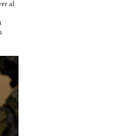
er al
u
u