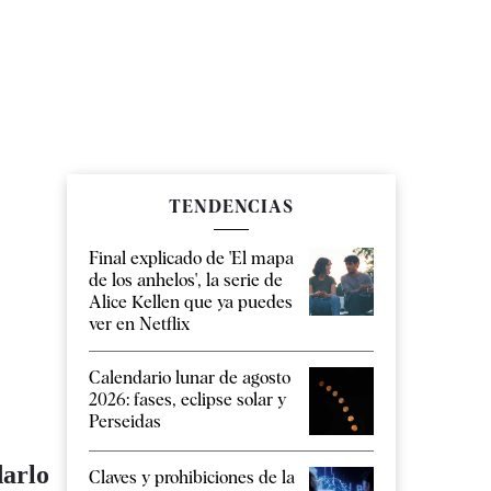
TENDENCIAS
Final explicado de 'El mapa
de los anhelos', la serie de
Alice Kellen que ya puedes
ver en Netflix
Calendario lunar de agosto
2026: fases, eclipse solar y
Perseidas
darlo
Claves y prohibiciones de la