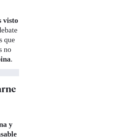
 visto
debate
s que
s no
bina
.
arne
na y
sable