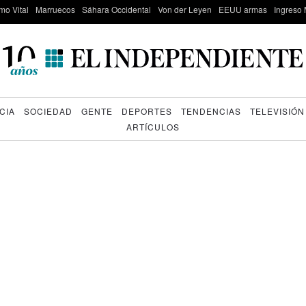
mo Vital
Marruecos
Sáhara Occidental
Von der Leyen
EEUU armas
Ingreso 
CIA
SOCIEDAD
GENTE
DEPORTES
TENDENCIAS
TELEVISIÓN
ARTÍCULOS