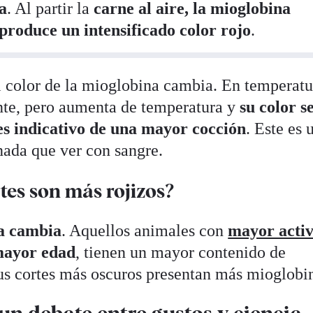
da
. Al partir la
carne al aire, la mioglobina
produce un intensificado color rojo
.
l color de la mioglobina cambia. En temperatu
ante, pero aumenta de temperatura y
su color s
es indicativo de una mayor cocción
. Este es 
nada que ver con sangre.
tes son más rojizos?
a cambia
. Aquellos animales con
mayor acti
mayor edad
, tienen un mayor contenido de
sus cortes más oscuros presentan más mioglobi
un debate entre gustos y ciencia