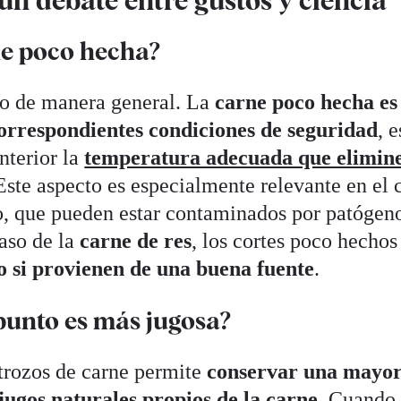
e poco hecha?
lo de manera general. La
carne poco hecha es
correspondientes condiciones de seguridad
, e
nterior la
temperatura adecuada que elimine
 Este aspecto es especialmente relevante en el 
do, que pueden estar contaminados por patógen
aso de la
carne de res
, los cortes poco hechos
o si provienen de una buena fuente
.
 punto es más jugosa?
 trozos de carne permite
conservar una mayo
jugos naturales propios de la carne
. Cuando 