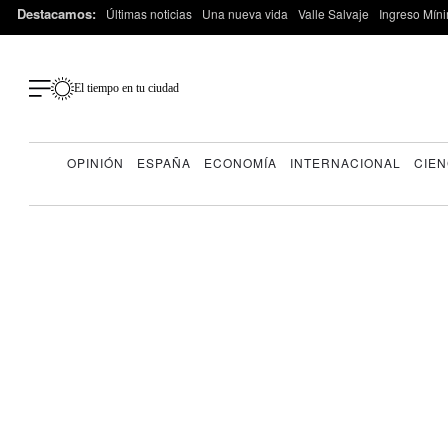
Destacamos:
Últimas noticias
Una nueva vida
Valle Salvaje
Ingreso Míni
El tiempo en tu ciudad
OPINIÓN
ESPAÑA
ECONOMÍA
INTERNACIONAL
CIEN