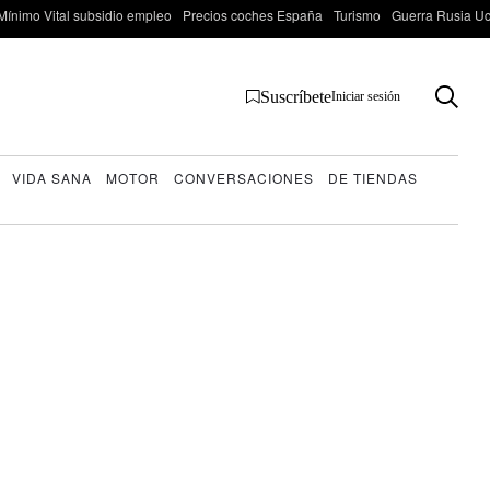
Mínimo Vital subsidio empleo
Precios coches España
Turismo
Guerra Rusia Ucr
Suscríbete
Iniciar sesión
VIDA SANA
MOTOR
CONVERSACIONES
DE TIENDAS