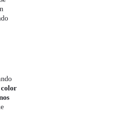
on
ndo
dando
 color
nos
ue