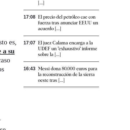
[...]
El precio del petróleo cae con
17:08
fuerza tras anunciar EEUU un
acuerdo [...]
sto es,
El juez Calama encarga a la
17:07
UDEF un "exhaustivo" informe
 a su
sobre la [...]
caso
os
Messi dona 80.000 euros para
16:43
la reconstrucción de la sierra
oeste tras [...]
r
se