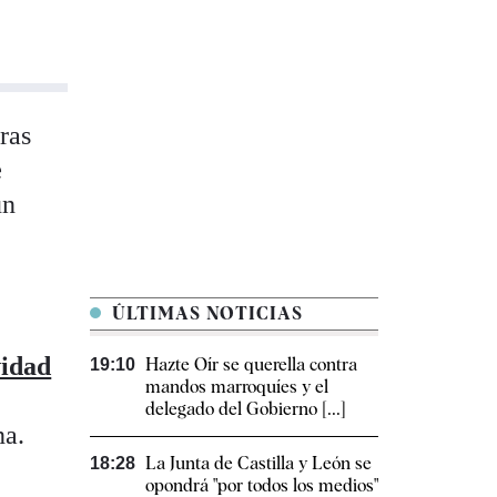
ras
e
un
ÚLTIMAS NOTICIAS
vidad
Hazte Oír se querella contra
19:10
mandos marroquíes y el
delegado del Gobierno [...]
na.
La Junta de Castilla y León se
18:28
opondrá "por todos los medios"