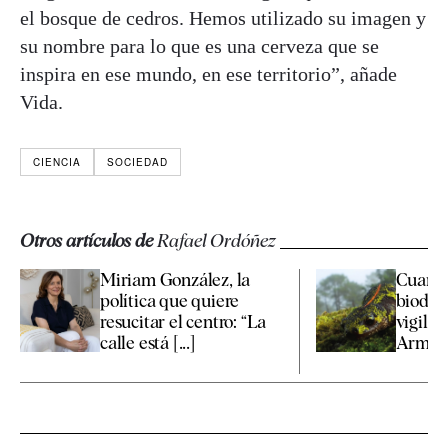
el bosque de cedros. Hemos utilizado su imagen y
su nombre para lo que es una cerveza que se
inspira en ese mundo, en ese territorio”, añade
Vida.
CIENCIA
SOCIEDAD
Otros artículos de
Rafael Ordóñez
Miriam González, la
Cuarte
política que quiere
biodive
resucitar el centro: “La
vigilan
calle está [...]
Armada