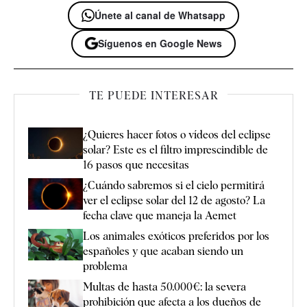
Únete al canal de Whatsapp
Síguenos en Google News
TE PUEDE INTERESAR
¿Quieres hacer fotos o vídeos del eclipse
solar? Este es el filtro imprescindible de
16 pasos que necesitas
¿Cuándo sabremos si el cielo permitirá
ver el eclipse solar del 12 de agosto? La
fecha clave que maneja la Aemet
Los animales exóticos preferidos por los
españoles y que acaban siendo un
problema
Multas de hasta 50.000€: la severa
prohibición que afecta a los dueños de