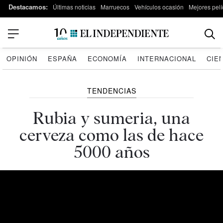
Destacamos:
Últimas noticias
Marruecos
Vehículos ocasión
Mejores pelí
OPINIÓN
ESPAÑA
ECONOMÍA
INTERNACIONAL
CIE
TENDENCIAS
Rubia y sumeria, una
cerveza como las de hace
5000 años