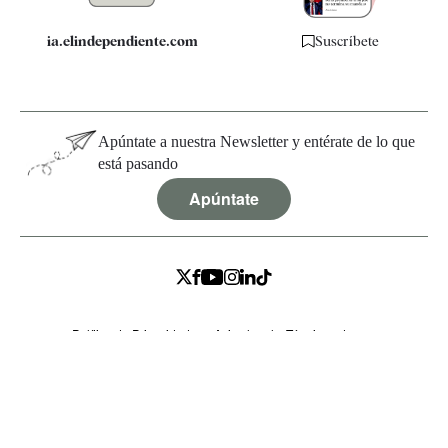
ia.elindependiente.com
Suscríbete
Apúntate a nuestra Newsletter y entérate de lo que
está pasando
Apúntate
Política de Privacidad
Aviso legal y Términos de uso
Condiciones de Registro y Suscripción
Políticas de Cookies
Configurar cookies
© 2026 EL INDEPENDIENTE