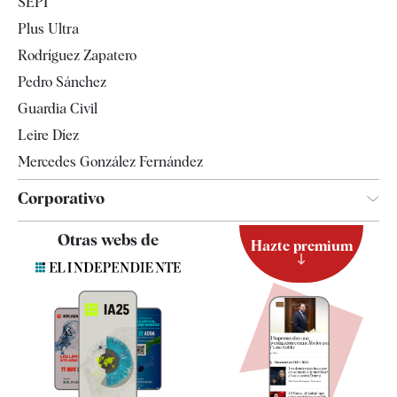
SEPI
Internacional
Plus Ultra
Gente
Rodríguez Zapatero
Televisión
Pedro Sánchez
Tendencias
Guardia Civil
Leire Díez
Mercedes González Fernández
Corporativo
Contacto
Otras webs de
Hazte premium
Suscripción
Newsletter
Apps
Quiénes somos
Especificaciones