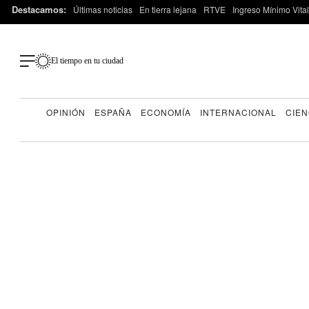
Destacamos:
Últimas noticias
En tierra lejana
RTVE
Ingreso Mínimo Vital
El tiempo en tu ciudad
OPINIÓN
ESPAÑA
ECONOMÍA
INTERNACIONAL
CIEN