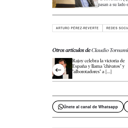
pasan a su lado 
ARTURO PÉREZ-REVERTE
REDES SOCI
Otros artículos de
Claudio Tornam
Rajoy celebra la victoria de
España y llama "chivatos" y
"alborotadores" a [...]
Únete al canal de Whatsapp