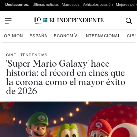
Destacamos:
Últimas noticias
Marruecos
Vehículos ocasión
Mejores pelí
OPINIÓN
ESPAÑA
ECONOMÍA
INTERNACIONAL
CIE
CINE
|
TENDENCIAS
'Super Mario Galaxy' hace
historia: el récord en cines que
la corona como el mayor éxito
de 2026