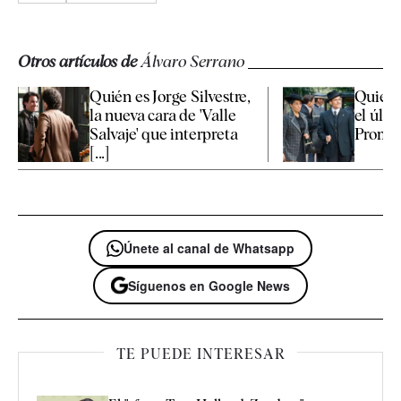
Otros artículos de
Álvaro Serrano
Quién es Jorge Silvestre,
Quién 
la nueva cara de 'Valle
el últi
Salvaje' que interpreta
Promesa
[...]
Únete al canal de Whatsapp
Síguenos en Google News
TE PUEDE INTERESAR