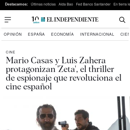
Destacamos:
Últimas noticias
Aída Bao
Fed Banco Santander
En tierra 
OPINIÓN
ESPAÑA
ECONOMÍA
INTERNACIONAL
CIE
CINE
Mario Casas y Luis Zahera
protagonizan 'Zeta', el thriller
de espionaje que revoluciona el
cine español