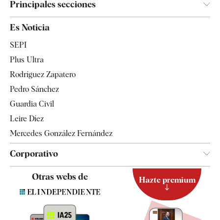
Principales secciones
España
Es Noticia
Economía
SEPI
Internacional
Plus Ultra
Gente
Rodríguez Zapatero
Televisión
Pedro Sánchez
Tendencias
Guardia Civil
Leire Díez
Mercedes González Fernández
Corporativo
Contacto
Otras webs de
Hazte premium
Suscripción
Newsletter
Apps