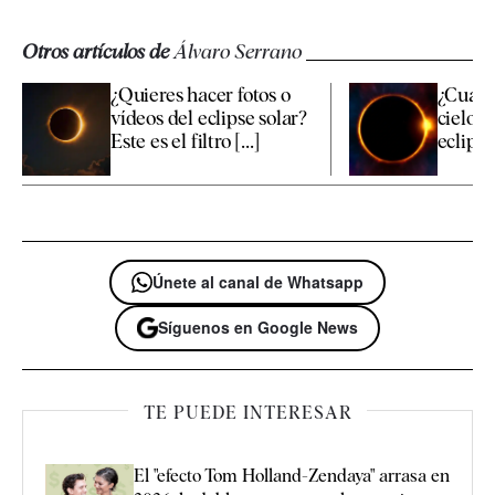
Otros artículos de
Álvaro Serrano
¿Quieres hacer fotos o
¿Cuánd
vídeos del eclipse solar?
cielo p
Este es el filtro [...]
eclipse 
Únete al canal de Whatsapp
Síguenos en Google News
TE PUEDE INTERESAR
El "efecto Tom Holland-Zendaya" arrasa en