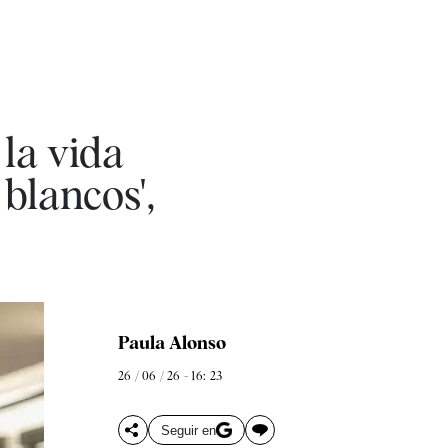
la vida
 blancos',
Paula Alonso
26 / 06 / 26 - 16: 23
Seguir en