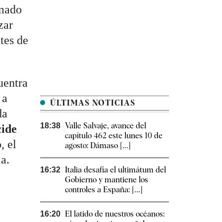
amado
zar
tes de
uentra
 a
ÚLTIMAS NOTICIAS
da
Valle Salvaje, avance del
18:38
cide
capítulo 462 este lunes 10 de
, el
agosto: Dámaso [...]
ia.
Italia desafía el ultimátum del
16:32
Gobierno y mantiene los
controles a España: [...]
El latido de nuestros océanos:
16:20