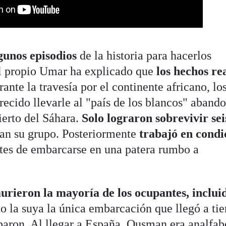
gunos episodios
de la historia para hacerlos
El propio Umar ha explicado que
los hechos re
rante la travesía por el continente africano, lo
frecido llevarle al "país de los blancos" aband
erto del Sáhara.
Solo lograron sobrevivir se
ban su grupo. Posteriormente
trabajó en condi
tes de embarcarse en una patera rumbo a
urieron la mayoría de los ocupantes, inclui
do la suya la única embarcación que llegó a tie
rparon. Al llegar a España, Ousman era analfab