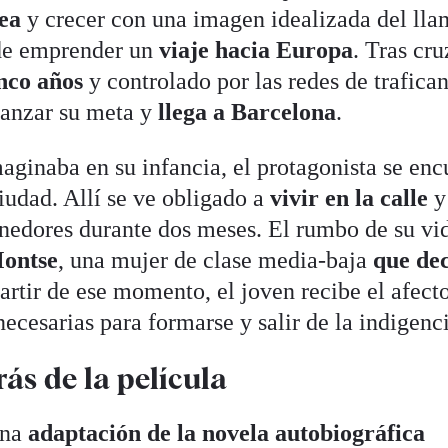
dea
y crecer con una imagen idealizada del ll
ide emprender un
viaje hacia Europa
. Tras cru
nco años
y controlado por las redes de trafican
lcanzar su meta y
llega a Barcelona
.
aginaba en su infancia, el protagonista se enc
ciudad. Allí se ve obligado a
vivir en la calle
y
nedores durante dos meses. El rumbo de su vi
ontse
, una mujer de clase media-baja
que de
artir de ese momento, el joven recibe el afecto
ecesarias para formarse y salir de la indigenc
rás de la película
una
adaptación de la novela autobiográfica