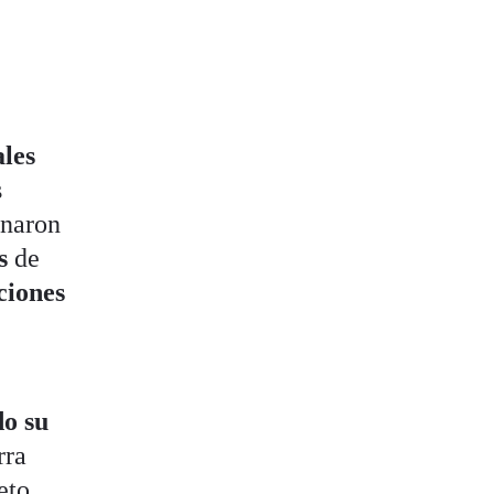
ales
s
onaron
is
de
ciones
do su
rra
eto,