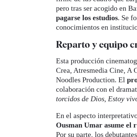
pero tras ser acogido en B
pagarse los estudios
. Se f
conocimientos en institu
Reparto y equipo c
Esta producción cinematog
Crea, Atresmedia Cine, A C
Noodles Production. El
pr
colaboración con el dramat
torcidos de Dios
,
Estoy viv
En el aspecto interpretativ
Ousman Umar asume el ret
Por su parte, los debutant