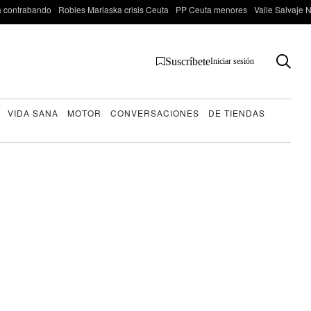
 contrabando
Robles Marlaska crisis Ceuta
PP Ceuta menores
Valle Salvaje N
Suscríbete
Iniciar sesión
VIDA SANA
MOTOR
CONVERSACIONES
DE TIENDAS