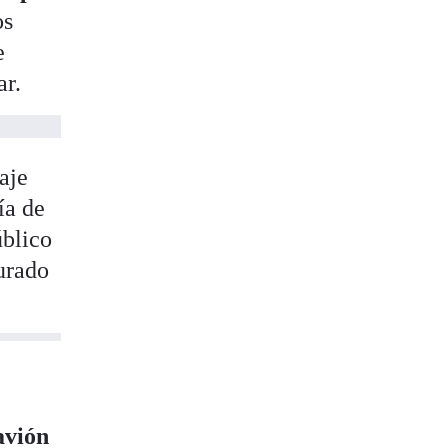
os
e
r.
aje
ía de
úblico
urado
avión