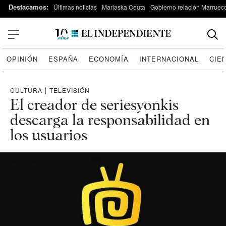
Destacamos:
Últimas noticias
Marlaska Ceuta
Gobierno relación Marruec
OPINIÓN
ESPAÑA
ECONOMÍA
INTERNACIONAL
CIE
CULTURA
|
TELEVISIÓN
El creador de seriesyonkis
descarga la responsabilidad en
los usuarios