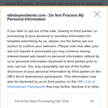
joven Pizarnik, le corrigió sus textos y le presentó
a su primer editor, Arturo Cuadrado.
elindependiente.com -
Do Not Process My
Personal Information
Fue un momento clave en su carrera. Su escritura
estaba tomando sitio y además conoció a León
If you wish to opt-out of the sale, sharing to third parties, or
Ostrov, su psicólogo, quien le inculcó la idea de
processing of your personal or sensitive information for
targeted advertising by us, please use the below opt-out
la importancia del subconsciente. Pizarnik, en vez
section to confirm your selection. Please note that after your
de intentar mejorar su autoestima, en lugar de
opt-out request is processed you may continue seeing
poner luz, entró más en la oscuridad. Literatura y
interest-based ads based on personal information utilized by
us or personal information disclosed to third parties prior to
psicoanálisis eran para ella el equilibrio perfecto.
your opt-out. You may separately opt-out of the further
disclosure of your personal information by third parties on the
IAB’s list of downstream participants. This information may
also be disclosed by us to third parties on the
IAB’s List of
Downstream Participants
that may further disclose it to other
Empezó a conocer a los que se
third parties.
convirtieron en su salvavidas:
Personal Data Processing Opt Outs
Rosa Chacel, Octavio Paz o