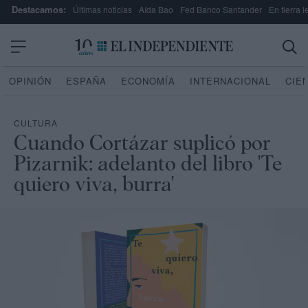
Destacamos:
Últimas noticias
Aída Bao
Fed Banco Santander
En tierra 
OPINIÓN
ESPAÑA
ECONOMÍA
INTERNACIONAL
CIE
CULTURA
Cuando Cortázar suplicó por
Pizarnik: adelanto del libro 'Te
quiero viva, burra'