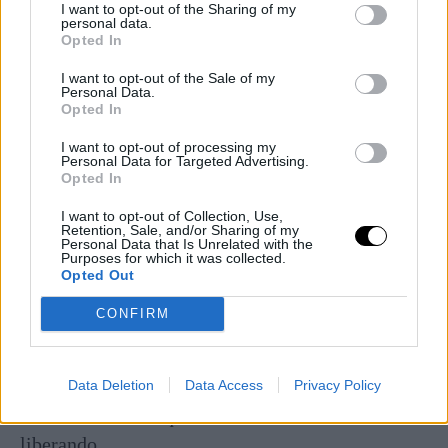
Julio Cortázar
I want to opt-out of the Sharing of my
personal data.
Opted In
Así lo apuntó en su poema
El despertar
, dedicado
I want to opt-out of the Sale of my
a su terapeuta, con el que sólo permaneció unos
Personal Data.
Opted In
meses, lo justo para convertirse en uno de los
destinatarios favoritos de sus cartas. «Señor/ La
I want to opt-out of processing my
Personal Data for Targeted Advertising.
jaula se ha vuelto pájaro/ y se ha volado/ y mi
Opted In
corazón está loco/ porque aúlla a la muerte/ y
I want to opt-out of Collection, Use,
sonríe detrás del viento/ a mis delirios/ Qué haré
Retention, Sale, and/or Sharing of my
Personal Data that Is Unrelated with the
con el miedo/ Qué haré con el miedo/ Ya no baila
Purposes for which it was collected.
Opted Out
la luz en mi sonrisa/ ni las estaciones queman
palomas en mis ideas/Mis manos se han
CONFIRM
desnudado/ y se han ido donde la muerte/ enseña
a vivir a los muertos», escribió.
Data Deletion
Data Access
Privacy Policy
La oscuridad a la que había dado cuerda la estaba
liberando.