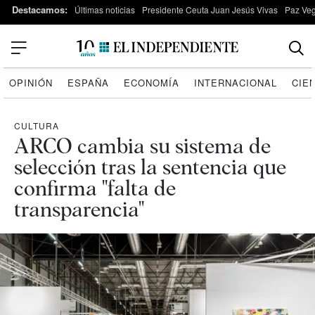
Destacamos:
Últimas noticias
Presidente Ceuta Juan Jesús Vivas
Paz Ve
OPINIÓN
ESPAÑA
ECONOMÍA
INTERNACIONAL
CIE
CULTURA
ARCO cambia su sistema de
selección tras la sentencia que
confirma "falta de
transparencia"