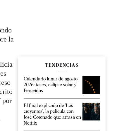
ondo
re la
licía
TENDENCIAS
tes
Calendario lunar de agosto
reso
2026: fases, eclipse solar y
crito
Perseidas
Y por
El final explicado de 'Los
creyentes', la película con
José Coronado que arrasa en
.
Netflix