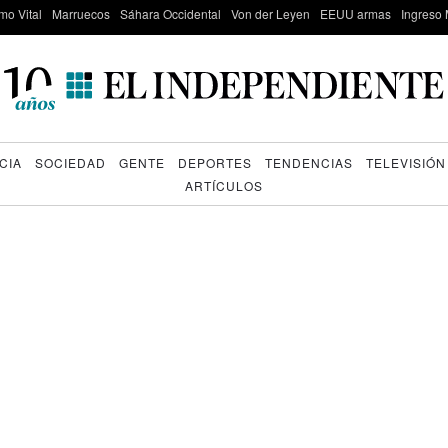
mo Vital
Marruecos
Sáhara Occidental
Von der Leyen
EEUU armas
Ingreso 
CIA
SOCIEDAD
GENTE
DEPORTES
TENDENCIAS
TELEVISIÓN
ARTÍCULOS