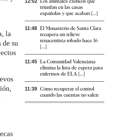
Los animales exóticos que
12:02
triunfan en las casas
españolas y que acaban [...]
El Monasterio de Santa Clara
11:48
, la
recupera un relieve
renacentista robado hace 16
s de su
[...]
yectos
La Comunidad Valenciana
11:45
elimina la lista de espera para
enfermos de ELA [...]
uevos
ión,
Cómo recuperar el control
11:39
cuando las cuentas no salen
l
tecas