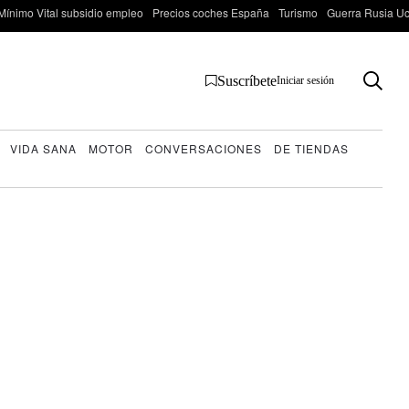
Mínimo Vital subsidio empleo
Precios coches España
Turismo
Guerra Rusia Ucr
Suscríbete
Iniciar sesión
VIDA SANA
MOTOR
CONVERSACIONES
DE TIENDAS