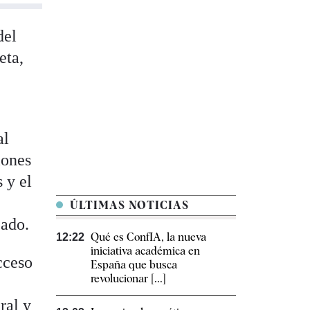
del
eta,
al
iones
 y el
ÚLTIMAS NOTICIAS
cado.
Qué es ConfIA, la nueva
12:22
iniciativa académica en
cceso
España que busca
revolucionar [...]
ral y