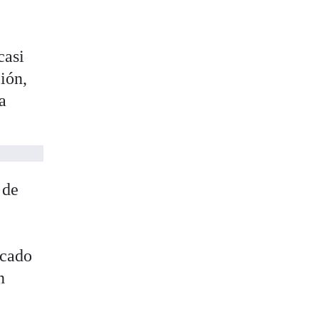
casi
ión,
a
 de
acado
n