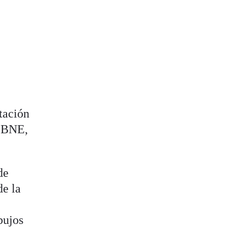
tación
a BNE,
de
de la
bujos