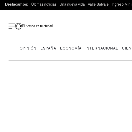
Destacamos:
Últimas noticias
Una nueva vida
Valle Salvaje
Ingreso Míni
El tiempo en tu ciudad
OPINIÓN
ESPAÑA
ECONOMÍA
INTERNACIONAL
CIEN