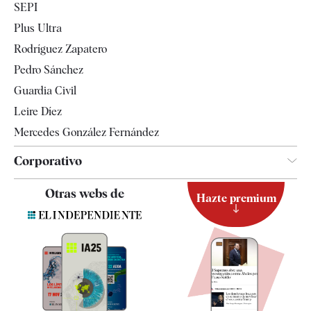
SEPI
Internacional
Plus Ultra
Gente
Rodríguez Zapatero
Televisión
Pedro Sánchez
Tendencias
Guardia Civil
Leire Díez
Mercedes González Fernández
Corporativo
Contacto
Otras webs de
Hazte premium
Suscripción
Newsletter
Apps
Quiénes somos
Especificaciones