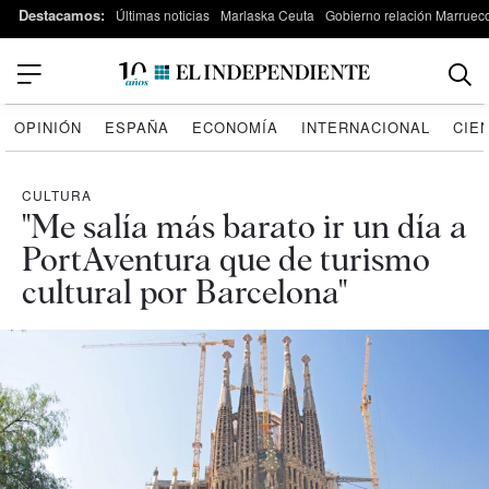
Destacamos:
Últimas noticias
Marlaska Ceuta
Gobierno relación Marruec
OPINIÓN
ESPAÑA
ECONOMÍA
INTERNACIONAL
CIE
CULTURA
"Me salía más barato ir un día a
PortAventura que de turismo
cultural por Barcelona"