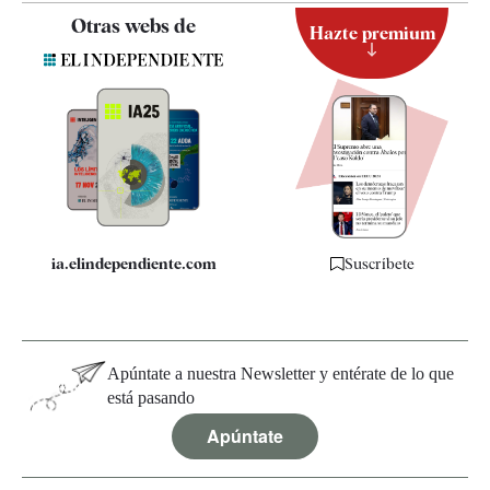
Contacto
Otras webs de
Hazte premium
Suscripción
Newsletter
Apps
Quiénes somos
Especificaciones
ia.elindependiente.com
Suscríbete
Apúntate a nuestra Newsletter y entérate de lo que
está pasando
Apúntate