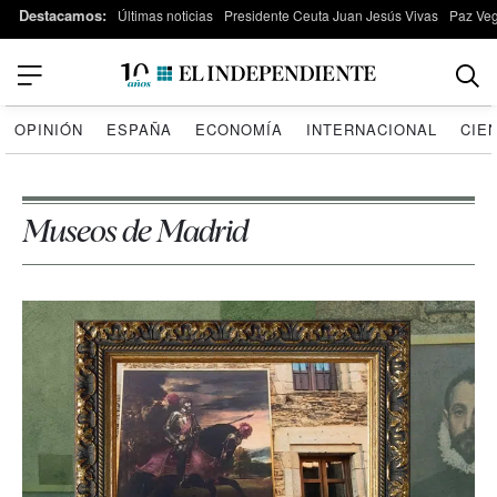
Destacamos:
Últimas noticias
Presidente Ceuta Juan Jesús Vivas
Paz Ve
OPINIÓN
ESPAÑA
ECONOMÍA
INTERNACIONAL
CIE
Museos de Madrid