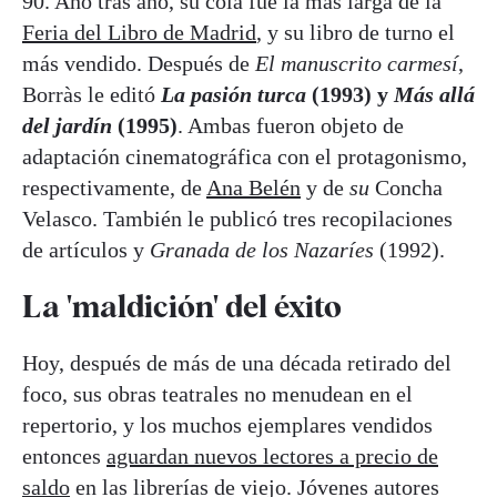
90. Año tras año, su cola fue la más larga de la
Feria del Libro de Madrid
, y su libro de turno el
más vendido. Después de
El manuscrito carmesí
,
Borràs le editó
La pasión turca
(1993) y
Más allá
del jardín
(1995)
. Ambas fueron objeto de
adaptación cinematográfica con el protagonismo,
respectivamente, de
Ana Belén
y de
su
Concha
Velasco. También le publicó tres recopilaciones
de artículos y
Granada de los Nazaríes
(1992).
La 'maldición' del éxito
Hoy, después de más de una década retirado del
foco, sus obras teatrales no menudean en el
repertorio, y los muchos ejemplares vendidos
entonces
aguardan nuevos lectores a precio de
saldo
en las librerías de viejo. Jóvenes autores