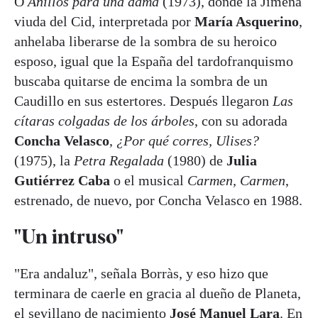
O
Anillos para una dama
(1973), donde la Jimena
viuda del Cid, interpretada por
María Asquerino
,
anhelaba liberarse de la sombra de su heroico
esposo, igual que la España del tardofranquismo
buscaba quitarse de encima la sombra de un
Caudillo en sus estertores. Después llegaron
Las
cítaras colgadas de los árboles
, con su adorada
Concha Velasco
,
¿Por qué corres, Ulises?
(1975), la
Petra Regalada
(1980) de
Julia
Gutiérrez Caba
o el musical
Carmen, Carmen
,
estrenado, de nuevo, por Concha Velasco en 1988.
"Un intruso"
"Era andaluz", señala Borràs, y eso hizo que
terminara de caerle en gracia al dueño de Planeta,
el sevillano de nacimiento
José Manuel Lara
. En