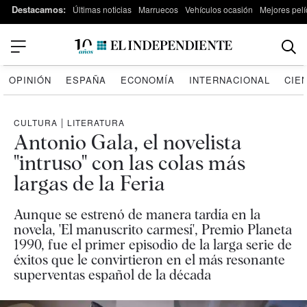
Destacamos:
Últimas noticias
Marruecos
Vehículos ocasión
Mejores pelí
OPINIÓN
ESPAÑA
ECONOMÍA
INTERNACIONAL
CIE
CULTURA
|
LITERATURA
Antonio Gala, el novelista
"intruso" con las colas más
largas de la Feria
Aunque se estrenó de manera tardía en la
novela, 'El manuscrito carmesí', Premio Planeta
1990, fue el primer episodio de la larga serie de
éxitos que le convirtieron en el más resonante
superventas español de la década