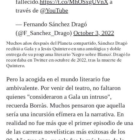
fallecido.
https://t.co/MhOSxgUVnX
a
través de
@YouTube
— Fernando Sánchez Dragó
(@F_Sanchez_Drago)
October 3, 2022
Muchos años después del Planeta compartido, Sánchez Dragó
recibió a Gala y a Jesús Quintero en una antológica y doble
entrega de su programa literario 'Negro sobre Blanco'. Dragó lo
recordaba en Twitter en octubre de 2022, tras la muerte de
Quintero.
Pero la acogida en el mundo literario fue
ambivalente. Por venir del teatro, no faltaron
quienes "consideraron a Gala un intruso",
recuerda Borràs. Muchos pensaron que aquella
sería una incursión efímera en la narrativa. En
realidad no fue más que el primer episodio de una
de las carreras novelísticas más exitosas de los