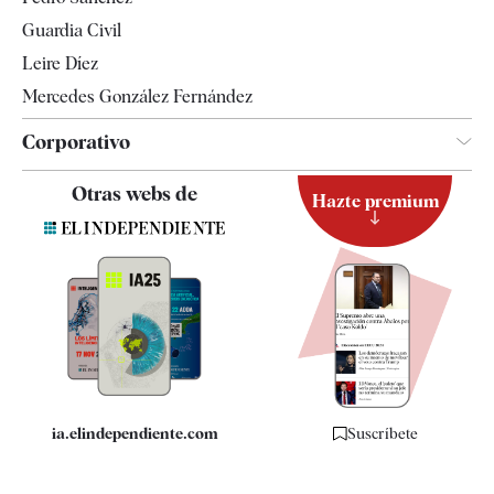
Tendencias
Guardia Civil
Leire Díez
Mercedes González Fernández
Corporativo
Contacto
Otras webs de
Hazte premium
Suscripción
Newsletter
Apps
Quiénes somos
Especificaciones
ia.elindependiente.com
Suscríbete