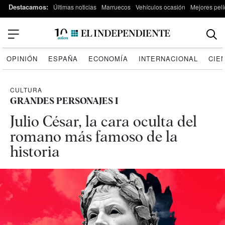
Destacamos:
Últimas noticias
Marruecos
Vehículos ocasión
Mejores pelí
OPINIÓN
ESPAÑA
ECONOMÍA
INTERNACIONAL
CIE
CULTURA
GRANDES PERSONAJES I
Julio César, la cara oculta del
romano más famoso de la
historia