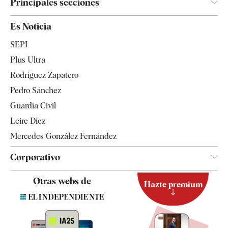
Principales secciones
España
Es Noticia
Economía
SEPI
Internacional
Plus Ultra
Gente
Rodríguez Zapatero
Televisión
Pedro Sánchez
Tendencias
Guardia Civil
Leire Díez
Mercedes González Fernández
Corporativo
Contacto
Otras webs de
Hazte premium
Suscripción
Newsletter
Apps