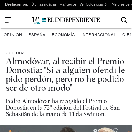
Destacamos:
Últimas noticias
Marruecos
Vehículos ocasión
Mejores pelí
OPINIÓN
ESPAÑA
ECONOMÍA
INTERNACIONAL
CIE
CULTURA
Almodóvar, al recibir el Premio
Donostia: "Si a alguien ofendí le
pido perdón, pero no he podido
ser de otro modo"
Pedro Almodóvar ha recogido el Premio
Donostia en la 72ª edición del Festival de San
Sebastián de la mano de Tilda Swinton.