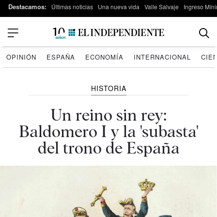
Destacamos:
Últimas noticias
Una nueva vida
Valle Salvaje
Ingreso Míni
OPINIÓN
ESPAÑA
ECONOMÍA
INTERNACIONAL
CIE
HISTORIA
Un reino sin rey:
Baldomero I y la 'subasta'
del trono de España