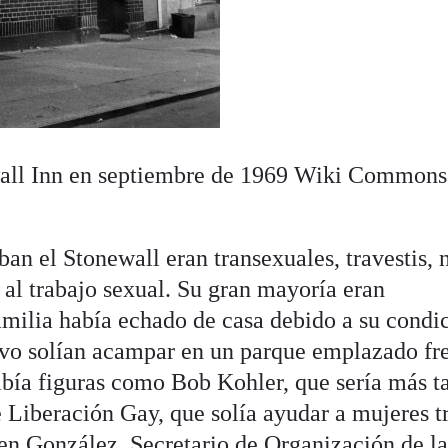
all Inn en septiembre de 1969
Wiki Commons
an el Stonewall eran transexuales, travestis, 
 al trabajo sexual. Su gran mayoría eran
amilia había echado de casa debido a su condi
vo solían acampar en un parque emplazado fre
bía figuras como Bob Kohler, que sería más t
e Liberación Gay, que solía ayudar a mujeres t
en González, Secretario de Organización de l