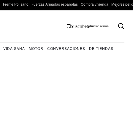
Frente Polisario
Fuerzas Armadas españolas
Compra vivienda
Mejores pelí
Suscríbete
Iniciar sesión
VIDA SANA
MOTOR
CONVERSACIONES
DE TIENDAS