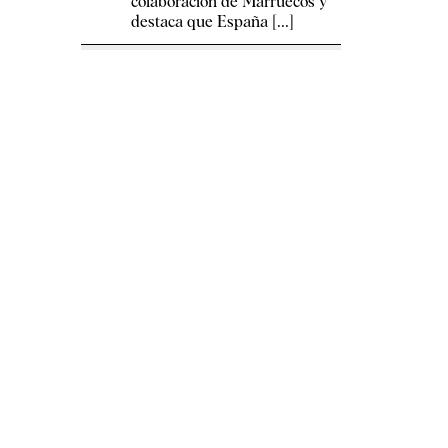
colaboración de Marruecos y
destaca que España [...]