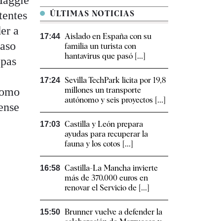
Maggie
tentes
ÚLTIMAS NOTICIAS
er a
Aislado en España con su
17:44
caso
familia un turista con
hantavirus que pasó [...]
opas
Sevilla TechPark licita por 19,8
17:24
 como
millones un transporte
autónomo y seis proyectos [...]
ense
Castilla y León prepara
17:03
ayudas para recuperar la
fauna y los cotos [...]
Castilla-La Mancha invierte
16:58
más de 370.000 euros en
renovar el Servicio de [...]
Brunner vuelve a defender la
15:50