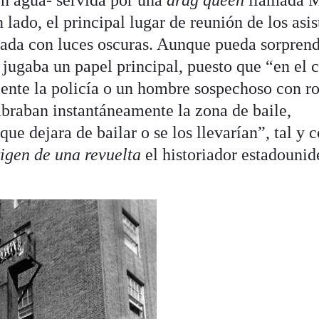
n agua- servida por una
drag queen
llamada 
 lado, el principal lugar de reunión de los asis
inada con luces oscuras. Aunque pueda sorprend
jugaba un papel principal, puesto que “en el 
ente la policía o un hombre sospechoso con r
mbraban instantáneamente la zona de baile,
ue dejara de bailar o se los llevarían”, tal y
igen de una revuelta
el historiador estadounid