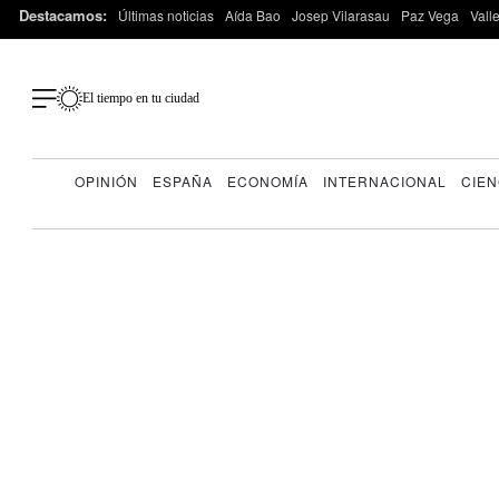
Destacamos:
Últimas noticias
Aída Bao
Josep Vilarasau
Paz Vega
Vall
El tiempo en tu ciudad
OPINIÓN
ESPAÑA
ECONOMÍA
INTERNACIONAL
CIEN