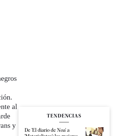
negros
ción.
nte al
arde
TENDENCIAS
rans y
De 'El diario de Noa' a
a