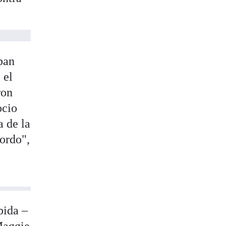
ban
 el
ron
ocio
a de la
Gordo",
bida –