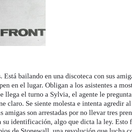
s. Está bailando en una discoteca con sus amig
en en el lugar. Obligan a los asistentes a most
 llega el turno a Sylvia, el agente le pregunta 
ne claro. Se siente molesta e intenta agredir al
us amigas son arrestadas por no llevar tres pre
su identificación, algo que dicta la ley. Esto f
rbios de Stonewall, una revolución que lucha c