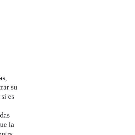
as,
rar su
si es
ndas
ue la
ontra