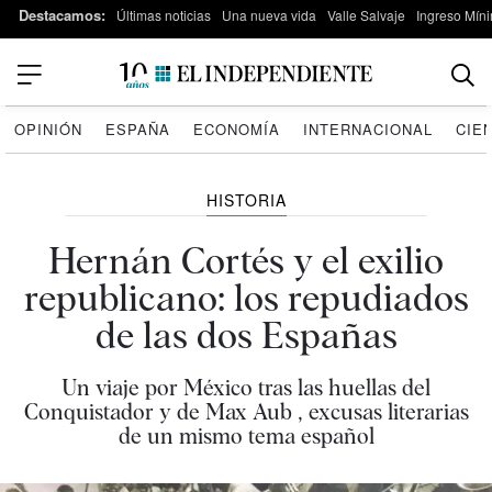
Destacamos:
Últimas noticias
Una nueva vida
Valle Salvaje
Ingreso Míni
OPINIÓN
ESPAÑA
ECONOMÍA
INTERNACIONAL
CIE
HISTORIA
Hernán Cortés y el exilio
republicano: los repudiados
de las dos Españas
Un viaje por México tras las huellas del
Conquistador y de Max Aub , excusas literarias
de un mismo tema español