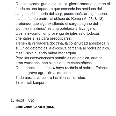
Que le excomulgue a alguien la iglesia romana, que en el
fondo es una tapadera que esconde los residuos del
sanguinario imperio del spqr, puede señalar algo bueno.
Llamar ‘santo padre’ al obispo de Roma (Mt 23, 8-13);
pretender que siga existiendo el cargo pagano del
‘pontifex maximus’, es una bofetada al Evangelio.
Que la excomunión provenga de iglesias ortodoxas
orientales sí es para preocuparse.
Tienen la verdadera doctrina, la continuidad apostólica, y
su único defecto es la excesiva cercanía al poder político,
más visible cuando había monarquía.
Pero las intervenciones pontificias en política, que no
eran vaticanas, han sido siempre catastróficas.
Que Leoncio el León 14 haya recibido al hebreo Zelenski
es una grave agresión al derecho.
Todo para favorecer a las hienas sionistas.
Txakurrak kanpora!
HACE 1 AÑO
José Veinte Genario (NISU)