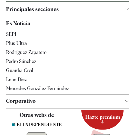
Principales secciones
España
Es Noticia
Economía
SEPI
Internacional
Plus Ultra
Gente
Rodríguez Zapatero
Televisión
Pedro Sánchez
Tendencias
Guardia Civil
Leire Díez
Mercedes González Fernández
Corporativo
Contacto
Otras webs de
Hazte premium
Suscripción
Newsletter