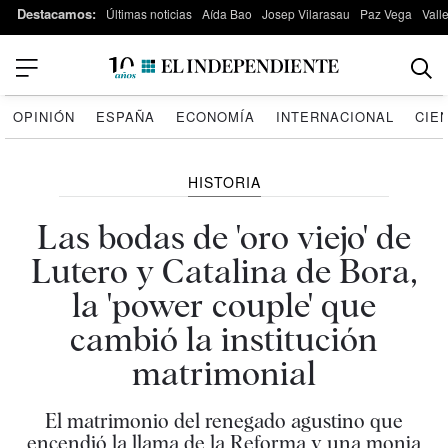
Destacamos:
Últimas noticias
Aída Bao
Josep Vilarasau
Paz Vega
Vall
OPINIÓN
ESPAÑA
ECONOMÍA
INTERNACIONAL
CIE
HISTORIA
Las bodas de 'oro viejo' de
Lutero y Catalina de Bora,
la 'power couple' que
cambió la institución
matrimonial
El matrimonio del renegado agustino que
encendió la llama de la Reforma y una monja