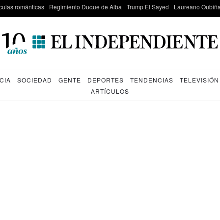
culas románticas
Regimiento Duque de Alba
Trump El Sayed
Laureano Oubiña
CIA
SOCIEDAD
GENTE
DEPORTES
TENDENCIAS
TELEVISIÓN
ARTÍCULOS