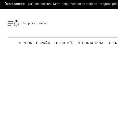
Destacamos:
Últimas noticias
Marruecos
Vehículos ocasión
Mejores pelí
El tiempo en tu ciudad
OPINIÓN
ESPAÑA
ECONOMÍA
INTERNACIONAL
CIEN