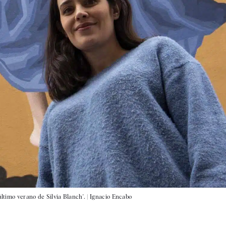
último verano de Silvia Blanch'. |
Ignacio Encabo