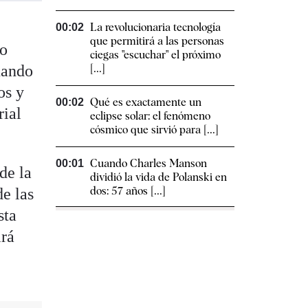
La revolucionaria tecnología
00:02
que permitirá a las personas
jo
ciegas "escuchar" el próximo
[...]
cuando
os y
Qué es exactamente un
00:02
rial
eclipse solar: el fenómeno
cósmico que sirvió para [...]
Cuando Charles Manson
00:01
de la
dividió la vida de Polanski en
dos: 57 años [...]
e las
sta
irá