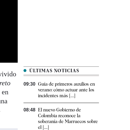
ÚLTIMAS NOTICIAS
vivido
reto
Guía de primeros auxilios en
09:30
verano: cómo actuar ante los
 en
incidentes más [...]
una
s
El nuevo Gobierno de
08:48
Colombia reconoce la
soberanía de Marruecos sobre
el [...]