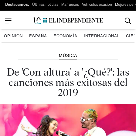
Destacamos:
Últimas noticias
Marruecos
Vehículos ocasión
Mejores pelí
OPINIÓN
ESPAÑA
ECONOMÍA
INTERNACIONAL
CIE
MÚSICA
De 'Con altura' a '¿Qué?': las
canciones más exitosas del
2019