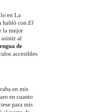
llo en La
ta habló con
El
e la mejor
sistir al
lengua de
ulos accesibles
traba en mis
laro en cuanto
ciese para mis