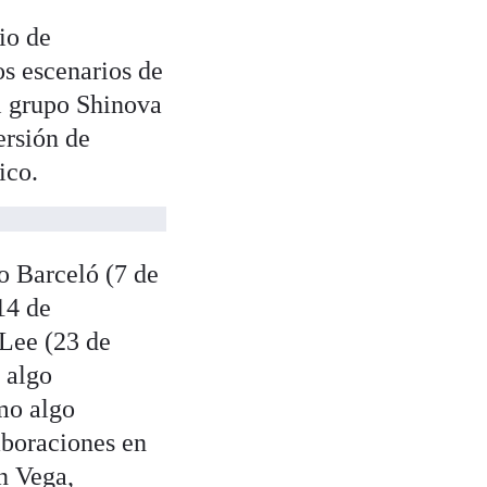
io de
s escenarios de
el grupo Shinova
ersión de
ico.
o Barceló (7 de
14 de
Lee (23 de
 algo
mo algo
aboraciones en
n Vega,