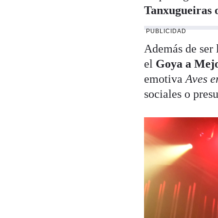
Tanxugueiras o
PUBLICIDAD
Además de ser 
el
Goya a Mejo
emotiva
Aves e
sociales o pres