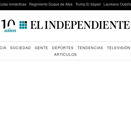
culas románticas
Regimiento Duque de Alba
Trump El Sayed
Laureano Oubiña
CIA
SOCIEDAD
GENTE
DEPORTES
TENDENCIAS
TELEVISIÓN
ARTÍCULOS