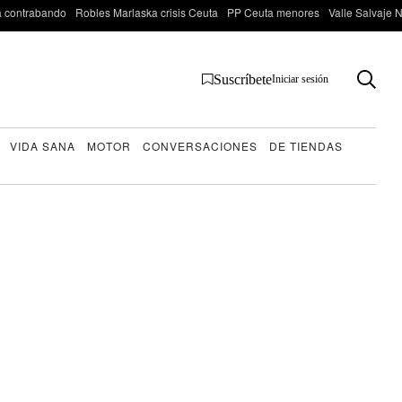
 contrabando
Robles Marlaska crisis Ceuta
PP Ceuta menores
Valle Salvaje N
Suscríbete
Iniciar sesión
VIDA SANA
MOTOR
CONVERSACIONES
DE TIENDAS