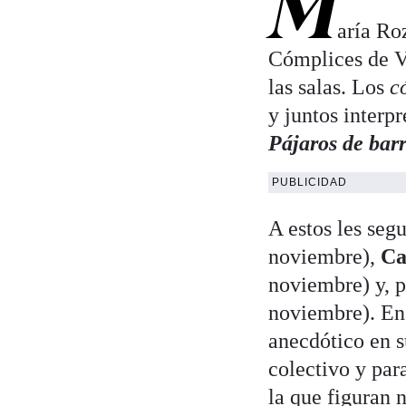
M
aría Ro
Cómplices de Vi
las salas. Los
c
y juntos interpr
Pájaros de bar
PUBLICIDAD
A estos les seg
noviembre),
Ca
noviembre) y, 
noviembre). En 
anecdótico en s
colectivo y par
la que figuran