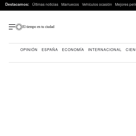
Destacamos:
Últimas noticias
Marruecos
Vehículos ocasión
Mejores pelí
El tiempo en tu ciudad
OPINIÓN
ESPAÑA
ECONOMÍA
INTERNACIONAL
CIEN