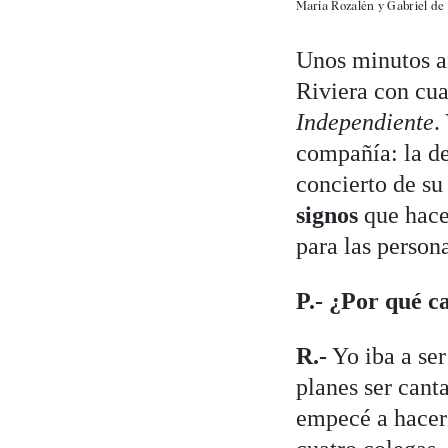
María Rozalén y Gabriel de
Unos minutos an
Riviera con cua
Independiente
.
compañía: la de
concierto de su 
signos
que hace 
para las persona
P.- ¿Por qué c
R.-
Yo iba a ser
planes ser cant
empecé a hacer 