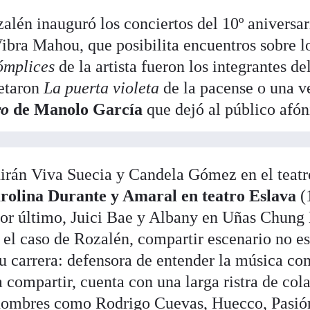
zalén inauguró los conciertos del 10º aniversar
bra Mahou, que posibilita encuentros sobre lo
ómplices
de la artista fueron los integrantes d
etaron
La puerta violeta
de la pacense o una v
ro
de Manolo García
que dejó al público afón
uirán Viva Suecia y Candela Gómez en el teatr
rolina Durante y Amaral en teatro Eslava
(
por último, Juici Bae y Albany en Uñas Chung 
el caso de Rozalén, compartir escenario no es
u carrera: defensora de entender la música co
a compartir, cuenta con una larga ristra de col
 nombres como Rodrigo Cuevas, Huecco, Pasió