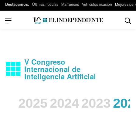
Destacamos:
Últimas noticias
Marruecos
Vehículos ocasión
Mejores pelí
V Congreso
Internacional de
Inteligencia Artificial
2025
2024
2023
202