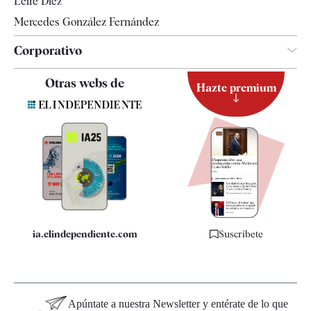
Leire Díez
Mercedes González Fernández
Corporativo
Contacto
Otras webs de
Hazte premium
Suscripción
Newsletter
Apps
Quiénes somos
Especificaciones
ia.elindependiente.com
Suscríbete
Apúntate a nuestra Newsletter y entérate de lo que