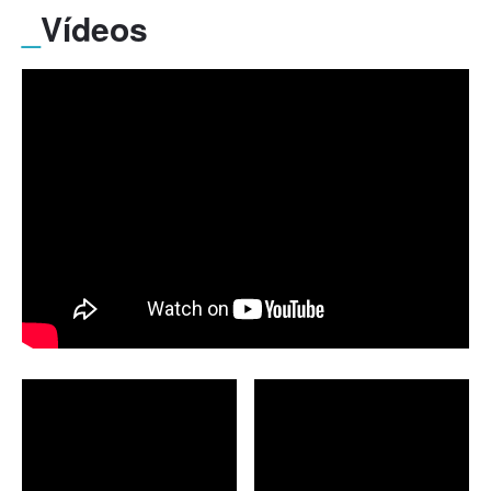
_
Vídeos