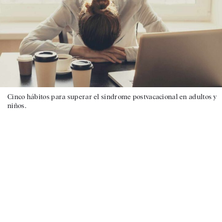
Cinco hábitos para superar el síndrome postvacacional en adultos y
niños.