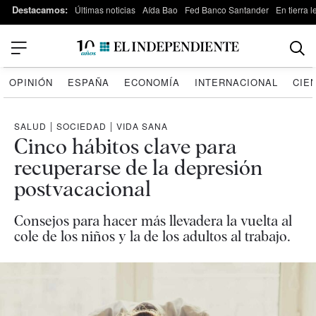
Destacamos:
Últimas noticias
Aída Bao
Fed Banco Santander
En tierra 
OPINIÓN
ESPAÑA
ECONOMÍA
INTERNACIONAL
CIE
SALUD
|
SOCIEDAD
|
VIDA SANA
Cinco hábitos clave para
recuperarse de la depresión
postvacacional
Consejos para hacer más llevadera la vuelta al
cole de los niños y la de los adultos al trabajo.