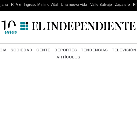
lejana
RTVE
Ingreso Mínimo Vital
Una nueva vida
Valle Salvaje
Zapatero
Pr
CIA
SOCIEDAD
GENTE
DEPORTES
TENDENCIAS
TELEVISIÓN
ARTÍCULOS