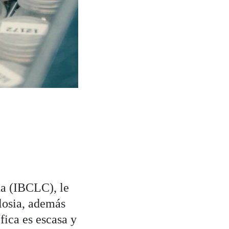
da (IBCLC), le
losia, además
fica es escasa y