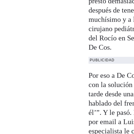
prestó demasiad
después de tene
muchísimo y a l
cirujano pediát
del Rocío en S
De Cos.
PUBLICIDAD
Por eso a De Co
con la solució
tarde desde una
hablado del fren
él’”. Y le pasó.
por email a Lui
especialista le 