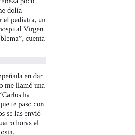
 cabeza poco
me dolía
 el pediatra, un
 hospital Virgen
oblema”, cuenta
empeñada en dar
co me llamó una
 ‘Carlos ha
 que te paso con
os se las envió
atro horas el
osia.