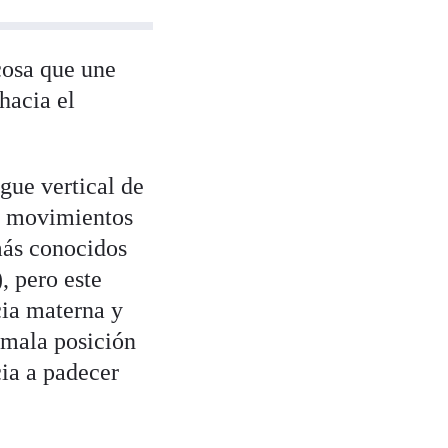
cosa que une
hacia el
egue vertical de
os movimientos
 más conocidos
, pero este
cia materna y
 mala posición
cia a padecer