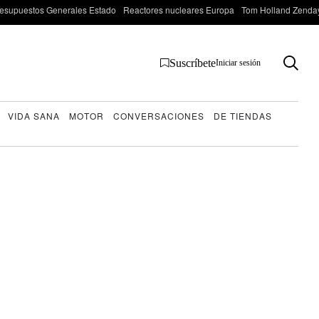
esupuestos Generales Estado
Reactores nucleares Europa
Tom Holland Zenda
Suscríbete
Iniciar sesión
VIDA SANA
MOTOR
CONVERSACIONES
DE TIENDAS