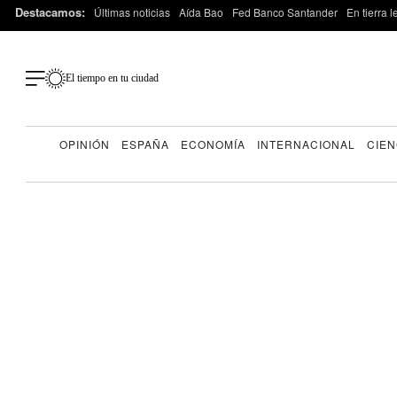
Destacamos:
Últimas noticias
Aída Bao
Fed Banco Santander
En tierra 
El tiempo en tu ciudad
OPINIÓN
ESPAÑA
ECONOMÍA
INTERNACIONAL
CIEN