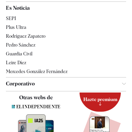
España
Es Noticia
Economía
SEPI
Internacional
Plus Ultra
Gente
Rodríguez Zapatero
Televisión
Pedro Sánchez
Tendencias
Guardia Civil
Leire Díez
Mercedes González Fernández
Corporativo
Contacto
Otras webs de
Hazte premium
Suscripción
Newsletter
Apps
Quiénes somos