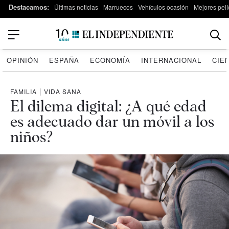
Destacamos:
Últimas noticias
Marruecos
Vehículos ocasión
Mejores pelí
OPINIÓN
ESPAÑA
ECONOMÍA
INTERNACIONAL
CIE
FAMILIA
|
VIDA SANA
El dilema digital: ¿A qué edad
es adecuado dar un móvil a los
niños?