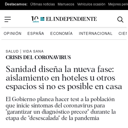
Destacamos:
Últimas noticias
Marruecos
Vehículos ocasión
Mejores pelí
OPINIÓN
ESPAÑA
ECONOMÍA
INTERNACIONAL
CIE
SALUD
|
VIDA SANA
CRISIS DEL CORONAVIRUS
Sanidad diseña la nueva fase:
aislamiento en hoteles u otros
espacios si no es posible en casa
El Gobierno planea hacer test a la población
que inicie síntomas del coronavirus para
"garantizar un diagnóstico precoz" durante la
etapa de "desescalada" de la pandemia