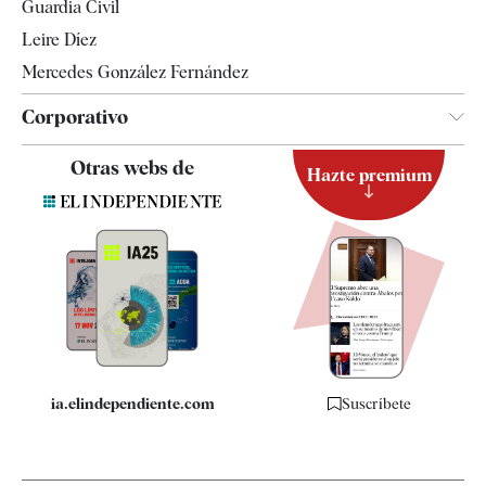
Guardia Civil
Leire Díez
Mercedes González Fernández
Corporativo
Contacto
Otras webs de
Hazte premium
Suscripción
Newsletter
Apps
Quiénes somos
Especificaciones
ia.elindependiente.com
Suscríbete