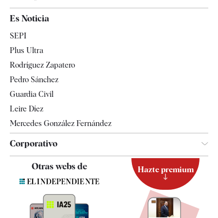
España
Es Noticia
Economía
SEPI
Internacional
Plus Ultra
Gente
Rodríguez Zapatero
Televisión
Pedro Sánchez
Tendencias
Guardia Civil
Leire Díez
Mercedes González Fernández
Corporativo
Contacto
Otras webs de
Hazte premium
Suscripción
Newsletter
Apps