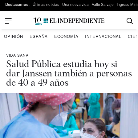
Destacamos:
Últimas noticias
Una nueva vida
Valle Salvaje
Ingreso Míni
OPINIÓN
ESPAÑA
ECONOMÍA
INTERNACIONAL
CIE
VIDA SANA
Salud Pública estudia hoy si
dar Janssen también a personas
de 40 a 49 años