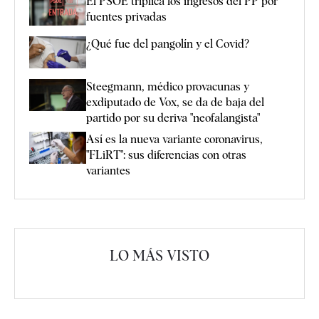
El PSOE triplica los ingresos del PP por
fuentes privadas
¿Qué fue del pangolín y el Covid?
Steegmann, médico provacunas y
exdiputado de Vox, se da de baja del
partido por su deriva "neofalangista"
Así es la nueva variante coronavirus,
"FLiRT": sus diferencias con otras
variantes
LO MÁS VISTO