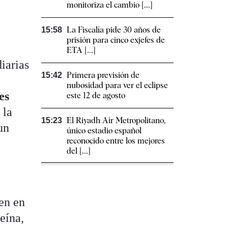
monitoriza el cambio [...]
La Fiscalía pide 30 años de
15:58
prisión para cinco exjefes de
ETA [...]
iarias
Primera previsión de
15:42
nubosidad para ver el eclipse
es
este 12 de agosto
 la
El Riyadh Air Metropolitano,
15:23
un
único estadio español
reconocido entre los mejores
del [...]
men en
eína,