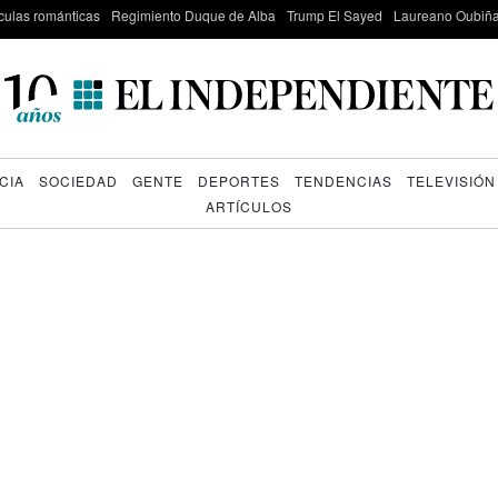
culas románticas
Regimiento Duque de Alba
Trump El Sayed
Laureano Oubiña
CIA
SOCIEDAD
GENTE
DEPORTES
TENDENCIAS
TELEVISIÓN
ARTÍCULOS