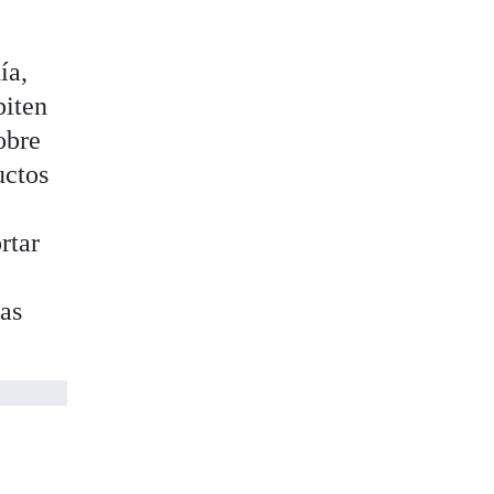
ía,
piten
obre
uctos
a
rtar
mas