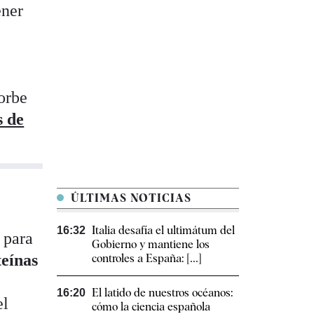
ener
n
orbe
s de
ÚLTIMAS NOTICIAS
Italia desafía el ultimátum del
16:32
 para
Gobierno y mantiene los
eínas
controles a España: [...]
El latido de nuestros océanos:
16:20
el
cómo la ciencia española