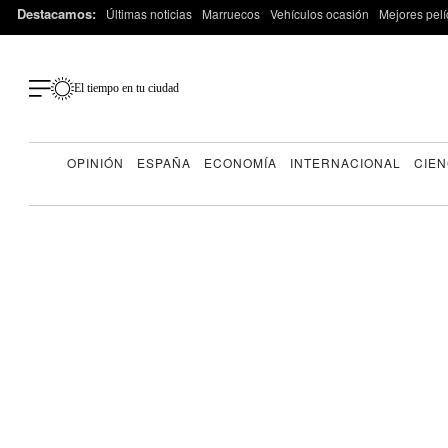
Destacamos:
Últimas noticias
Marruecos
Vehículos ocasión
Mejores pelí
El tiempo en tu ciudad
OPINIÓN
ESPAÑA
ECONOMÍA
INTERNACIONAL
CIEN