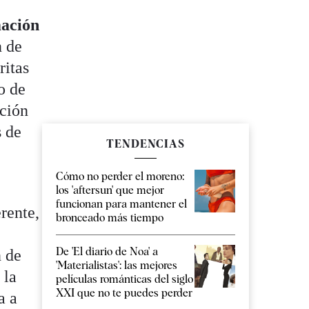
ación
n de
ritas
o de
ación
s de
TENDENCIAS
Cómo no perder el moreno:
los 'aftersun' que mejor
funcionan para mantener el
rente,
bronceado más tiempo
De 'El diario de Noa' a
n de
'Materialistas': las mejores
 la
películas románticas del siglo
XXI que no te puedes perder
a a