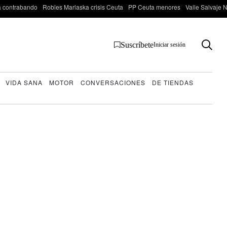
 contrabando
Robles Marlaska crisis Ceuta
PP Ceuta menores
Valle Salvaje N
Suscríbete
Iniciar sesión
VIDA SANA
MOTOR
CONVERSACIONES
DE TIENDAS