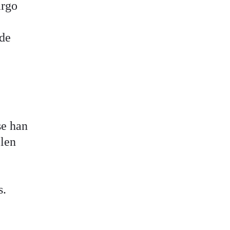
argo
 de
e han
elen
s.