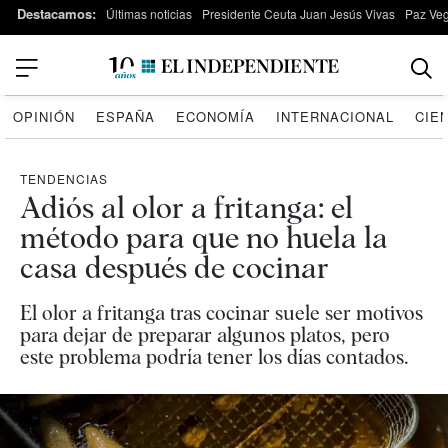
Destacamos:
Últimas noticias
Presidente Ceuta Juan Jesús Vivas
Paz Ve
OPINIÓN
ESPAÑA
ECONOMÍA
INTERNACIONAL
CIE
TENDENCIAS
Adiós al olor a fritanga: el
método para que no huela la
casa después de cocinar
El olor a fritanga tras cocinar suele ser motivos
para dejar de preparar algunos platos, pero
este problema podría tener los días contados.