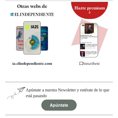
Contacto
Otras webs de
Hazte premium
Suscripción
Newsletter
Apps
Quiénes somos
Especificaciones
ia.elindependiente.com
Suscríbete
Apúntate a nuestra Newsletter y entérate de lo que
está pasando
Apúntate