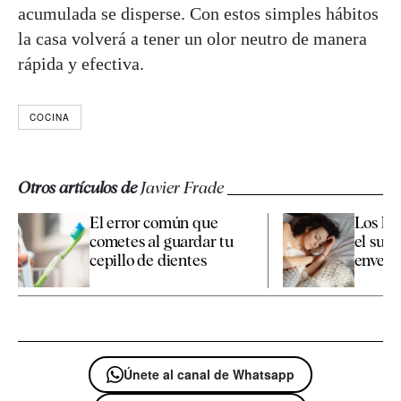
acumulada se disperse. Con estos simples hábitos
la casa volverá a tener un olor neutro de manera
rápida y efectiva.
COCINA
Otros artículos de
Javier Frade
El error común que
Los há
cometes al guardar tu
el sueñ
cepillo de dientes
enveje
Únete al canal de Whatsapp