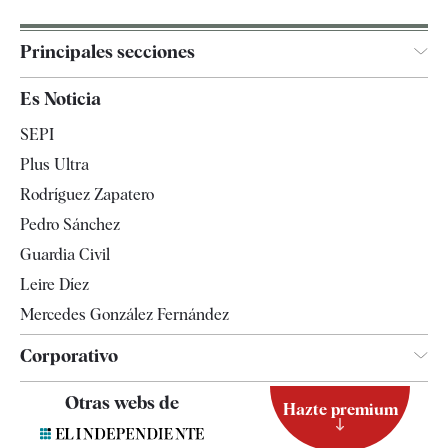
Principales secciones
España
Es Noticia
Economía
SEPI
Internacional
Plus Ultra
Gente
Rodríguez Zapatero
Televisión
Pedro Sánchez
Tendencias
Guardia Civil
Leire Díez
Mercedes González Fernández
Corporativo
Contacto
Otras webs de
Hazte premium
Suscripción