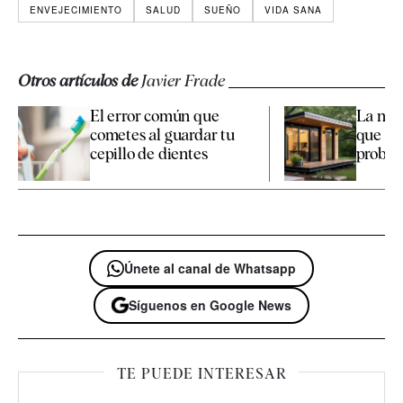
ENVEJECIMIENTO
SALUD
SUEÑO
VIDA SANA
Otros artículos de
Javier Frade
El error común que
La nue
cometes al guardar tu
que cre
cepillo de dientes
proble
Únete al canal de Whatsapp
Síguenos en Google News
TE PUEDE INTERESAR