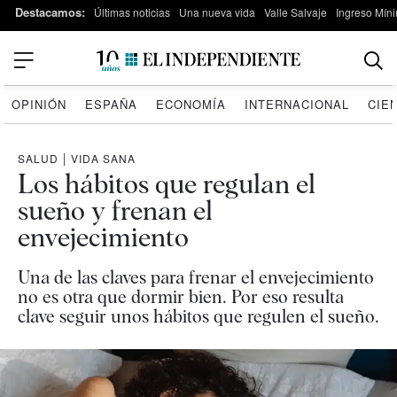
Destacamos:
Últimas noticias
Una nueva vida
Valle Salvaje
Ingreso Míni
OPINIÓN
ESPAÑA
ECONOMÍA
INTERNACIONAL
CIE
SALUD
|
VIDA SANA
Los hábitos que regulan el
sueño y frenan el
envejecimiento
Una de las claves para frenar el envejecimiento
no es otra que dormir bien. Por eso resulta
clave seguir unos hábitos que regulen el sueño.