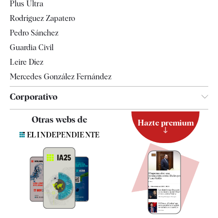
Plus Ultra
Gente
Rodríguez Zapatero
Televisión
Pedro Sánchez
Tendencias
Guardia Civil
Leire Díez
Mercedes González Fernández
Corporativo
Contacto
Otras webs de
Hazte premium
Suscripción
Newsletter
Apps
Quiénes somos
Especificaciones