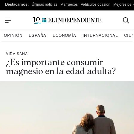
Destacamos:
Últimas noticias
Marruecos
Vehículos ocasión
Mejores pelí
OPINIÓN
ESPAÑA
ECONOMÍA
INTERNACIONAL
CIE
VIDA SANA
¿Es importante consumir
magnesio en la edad adulta?