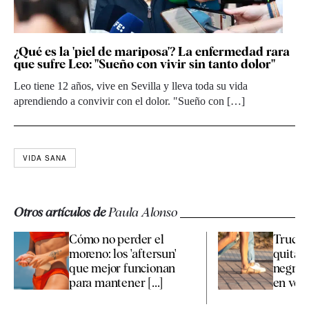
¿Qué es la 'piel de mariposa'? La enfermedad rara
que sufre Leo: "Sueño con vivir sin tanto dolor"
Leo tiene 12 años, vive en Sevilla y lleva toda su vida
aprendiendo a convivir con el dolor. "Sueño con […]
VIDA SANA
Otros artículos de
Paula Alonso
Cómo no perder el
Trucos
moreno: los 'aftersun'
quitar
que mejor funcionan
negras 
para mantener [...]
en ver