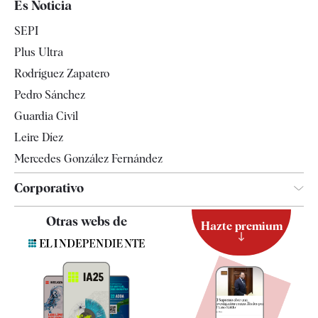
Es Noticia
Economía
SEPI
Internacional
Plus Ultra
Gente
Rodríguez Zapatero
Televisión
Pedro Sánchez
Tendencias
Guardia Civil
Leire Díez
Mercedes González Fernández
Corporativo
Contacto
Otras webs de
Hazte premium
Suscripción
Newsletter
Apps
Quiénes somos