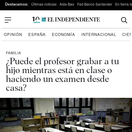
Destacamos:
Últimas noticias
Aída Bao
Fed Banco Santander
En tierra 
OPINIÓN
ESPAÑA
ECONOMÍA
INTERNACIONAL
CIE
FAMILIA
¿Puede el profesor grabar a tu
hijo mientras está en clase o
haciendo un examen desde
casa?