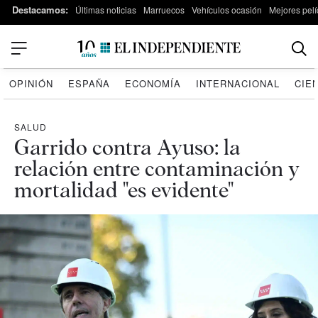
Destacamos:
Últimas noticias
Marruecos
Vehículos ocasión
Mejores pelí
OPINIÓN
ESPAÑA
ECONOMÍA
INTERNACIONAL
CIE
SALUD
Garrido contra Ayuso: la
relación entre contaminación y
mortalidad "es evidente"