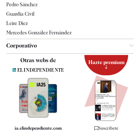
Pedro Sánchez
Tendencias
Guardia Civil
Leire Díez
Mercedes González Fernández
Corporativo
Contacto
Otras webs de
Hazte premium
Suscripción
Newsletter
Apps
Quiénes somos
Especificaciones
ia.elindependiente.com
Suscríbete