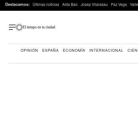
Destacamos:
Últimas noticias
Aída Bao
Josep Vilarasau
Paz Vega
Vall
El tiempo en tu ciudad
OPINIÓN
ESPAÑA
ECONOMÍA
INTERNACIONAL
CIEN