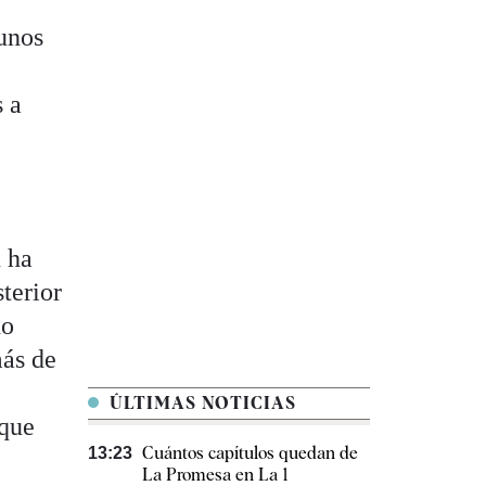
gunos
s a
n ha
terior
no
más de
ÚLTIMAS NOTICIAS
 que
Cuántos capítulos quedan de
13:23
La Promesa en La 1