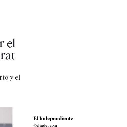
r el
rat
rto y el
El Independiente
@elindepcom