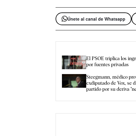
Únete al canal de Whatsapp
El PSOE triplica los ing
por fuentes privadas
Steegmann, médico pro
exdiputado de Vox, se d
partido por su deriva "n