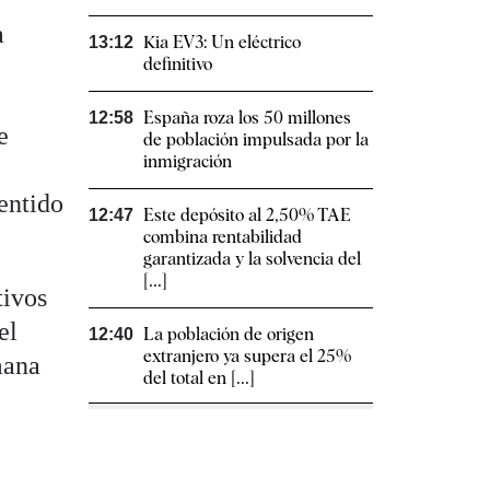
a
Kia EV3: Un eléctrico
13:12
definitivo
España roza los 50 millones
12:58
e
de población impulsada por la
inmigración
entido
Este depósito al 2,50% TAE
12:47
combina rentabilidad
garantizada y la solvencia del
[...]
tivos
el
La población de origen
12:40
extranjero ya supera el 25%
mana
del total en [...]