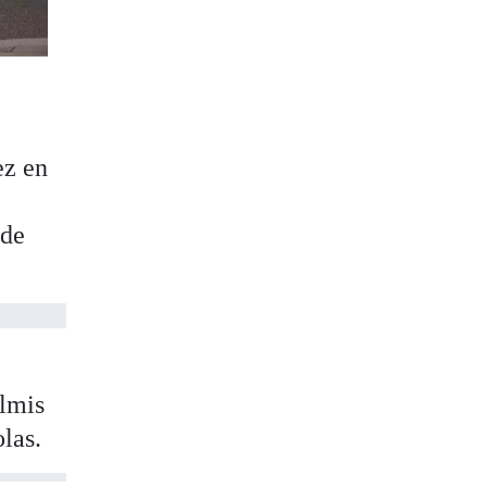
ez en
 de
almis
las.