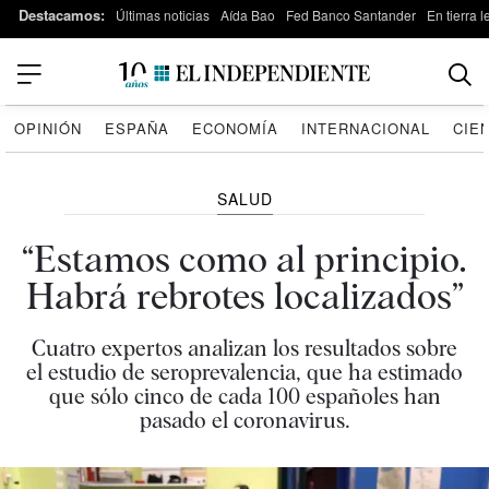
Destacamos:
Últimas noticias
Aída Bao
Fed Banco Santander
En tierra 
OPINIÓN
ESPAÑA
ECONOMÍA
INTERNACIONAL
CIE
SALUD
“Estamos como al principio.
Habrá rebrotes localizados”
Cuatro expertos analizan los resultados sobre
el estudio de seroprevalencia, que ha estimado
que sólo cinco de cada 100 españoles han
pasado el coronavirus.