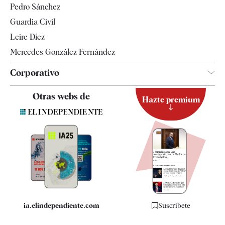
Pedro Sánchez
Tendencias
Guardia Civil
Leire Díez
Mercedes González Fernández
Corporativo
Contacto
Otras webs de
Hazte premium
Suscripción
Newsletter
Apps
Quiénes somos
Especificaciones
ia.elindependiente.com
Suscríbete