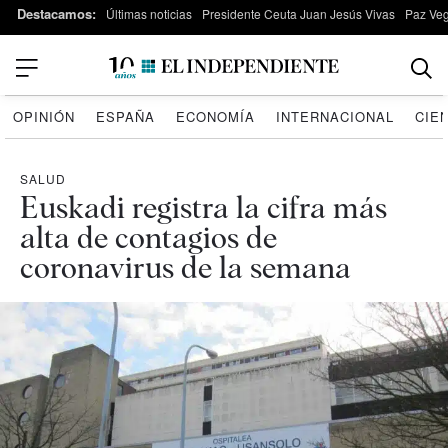
Destacamos:
Últimas noticias
Presidente Ceuta Juan Jesús Vivas
Paz Ve
OPINIÓN
ESPAÑA
ECONOMÍA
INTERNACIONAL
CIE
SALUD
Euskadi registra la cifra más
alta de contagios de
coronavirus de la semana