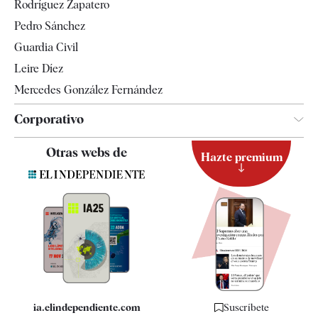
Rodríguez Zapatero
Televisión
Pedro Sánchez
Tendencias
Guardia Civil
Leire Díez
Mercedes González Fernández
Corporativo
Contacto
Otras webs de
Hazte premium
Suscripción
Newsletter
Apps
Quiénes somos
Especificaciones
ia.elindependiente.com
Suscríbete