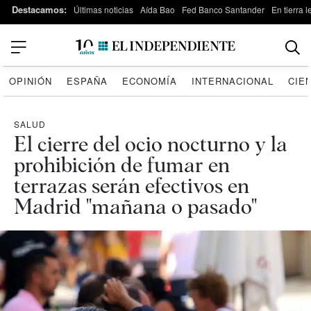
Destacamos:
Últimas noticias
Aída Bao
Fed Banco Santander
En tierra 
OPINIÓN
ESPAÑA
ECONOMÍA
INTERNACIONAL
CIE
SALUD
El cierre del ocio nocturno y la
prohibición de fumar en
terrazas serán efectivos en
Madrid "mañana o pasado"