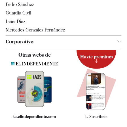
Pedro Sánchez
Tendencias
Guardia Civil
Leire Díez
Mercedes González Fernández
Corporativo
Contacto
Otras webs de
Hazte premium
Suscripción
Newsletter
Apps
Quiénes somos
Especificaciones
ia.elindependiente.com
Suscríbete