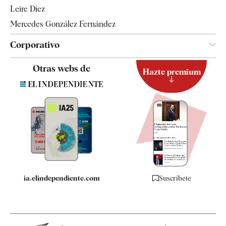
Leire Díez
Mercedes González Fernández
Corporativo
Contacto
Otras webs de
Hazte premium
Suscripción
Newsletter
Apps
Quiénes somos
Especificaciones
ia.elindependiente.com
Suscríbete