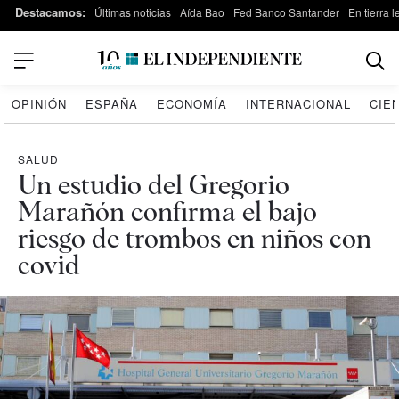
Destacamos:
Últimas noticias
Aída Bao
Fed Banco Santander
En tierra 
OPINIÓN
ESPAÑA
ECONOMÍA
INTERNACIONAL
CIE
SALUD
Un estudio del Gregorio
Marañón confirma el bajo
riesgo de trombos en niños con
covid